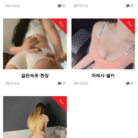
0
0
19가이드
19가이드
Hot
Hot
얇은속옷-한장
차에서-셀카
0
0
19가이드
19가이드
Hot