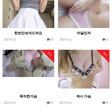
한번만보여드려요
어딜만져
0
0
19가이드
19가이드
Hot
Hot
묵직한가슴
섹시 가슴
0
0
19가이드
19가이드