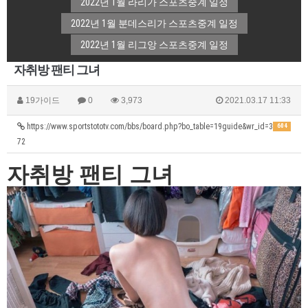
2022년 1월 라리가 스포츠중계 일정
2022년 1월 분데스리가 스포츠중계 일정
2022년 1월 리그앙 스포츠중계 일정
자취방 팬티 그녀
19가이드
0
3,973
2021.03.17 11:33
https://www.sportstototv.com/bbs/board.php?bo_table=19guide&wr_id=3
604
72
자취방 팬티 그녀