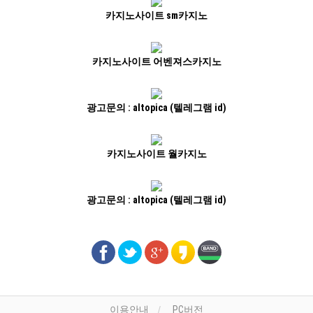
카지노사이트 sm카지노
카지노사이트 어벤져스카지노
광고문의 : altopica (텔레그램 id)
카지노사이트 월카지노
광고문의 : altopica (텔레그램 id)
이용안내
PC버전