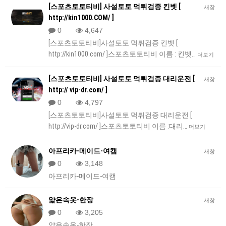
[스포츠토토티비] 사설토토 먹튀검증 킨벳 [
새창
http://kin1000.COM/ ]
0
4,647
[스포츠토토티비]사설토토 먹튀검증 킨벳 [
http://kin1000.com/ ]스포츠토토티비 이름 : 킨벳…
더보기
[스포츠토토티비] 사설토토 먹튀검증 대리운전 [
새창
http:// vip-dr.com/ ]
0
4,797
[스포츠토토티비]사설토토 먹튀검증 대리운전 [
http://vip-dr.com/ ]스포츠토토티비 이름 :대리…
더보기
아프리카-메이드-여캠
새창
0
3,148
아프리카-메이드-여캠
얇은속옷-한장
새창
0
3,205
얇은속옷-한장