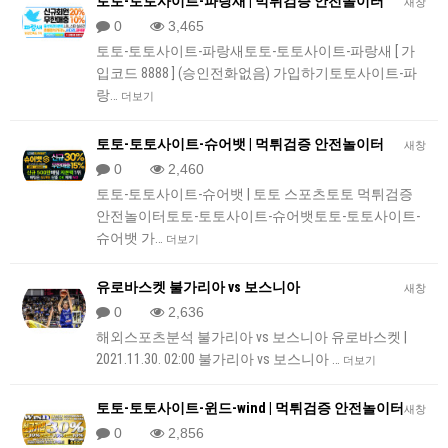
토토-토토사이트-파랑새 | 먹튀검증 안전놀이터
새창
0
3,465
토토-토토사이트-파랑새토토-토토사이트-파랑새 [ 가
입코드 8888 ] (승인전화없음) 가입하기토토사이트-파
랑…
더보기
토토-토토사이트-슈어뱃 | 먹튀검증 안전놀이터
새창
0
2,460
토토-토토사이트-슈어뱃 | 토토 스포츠토토 먹튀검증
안전놀이터토토-토토사이트-슈어뱃토토-토토사이트-
슈어뱃 가…
더보기
유로바스켓 불가리아 vs 보스니아
새창
0
2,636
해외스포츠분석 불가리아 vs 보스니아 유로바스켓 |
2021.11.30. 02:00 불가리아 vs 보스니아 …
더보기
토토-토토사이트-윈드-wind | 먹튀검증 안전놀이터
새창
0
2,856