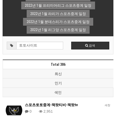
2022년 1월 프리미어리그 스포츠중계 일정
2022년 1월 라리가 스포츠중계 일정
2022년 1월 분데스리가 스포츠중계 일정
2022년 1월 리그앙 스포츠중계 일정
검색
Total 386
최신
인기
색인
스포츠토토중계-잭팟티비-잭팟tv
새창
0
2,951