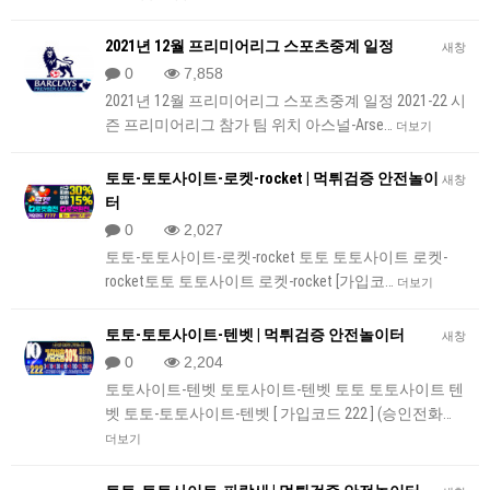
2021년 12월 프리미어리그 스포츠중계 일정
새창
0
7,858
2021년 12월 프리미어리그 스포츠중계 일정 2021-22 시
즌 프리미어리그 참가 팀 위치 아스널-Arse…
더보기
토토-토토사이트-로켓-rocket | 먹튀검증 안전놀이
새창
터
0
2,027
토토-토토사이트-로켓-rocket 토토 토토사이트 로켓-
rocket토토 토토사이트 로켓-rocket [가입코…
더보기
토토-토토사이트-텐벳 | 먹튀검증 안전놀이터
새창
0
2,204
토토사이트-텐벳 토토사이트-텐벳 토토 토토사이트 텐
벳 토토-토토사이트-텐벳 [ 가입코드 222 ] (승인전화…
더보기