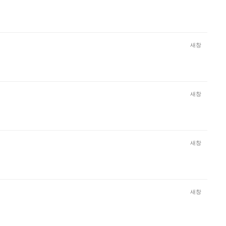
새창
새창
새창
새창