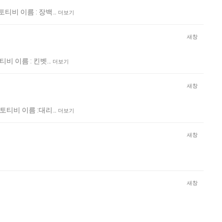
토토티비 이름 : 장백…
더보기
새창
토티비 이름 : 킨벳…
더보기
새창
츠토토티비 이름 :대리…
더보기
새창
새창