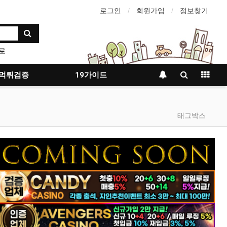
로그인
회원가입
정보찾기
로
먹튀검증
19가이드
태그박스