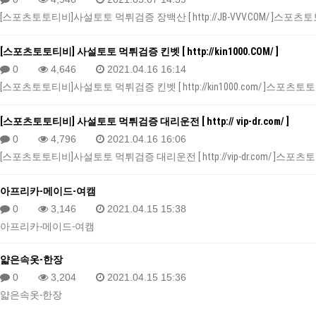
[스포츠토토티비]사설토토 먹튀검증 장백산 [ http://JB-VVV.COM/ ]스포츠
[스포츠토토티비] 사설토토 먹튀검증 킨벳 [ http://kin1000.COM/ ]
0
4,646
2021.04.16 16:14
[스포츠토토티비]사설토토 먹튀검증 킨벳 [ http://kin1000.com/ ]스포츠토
[스포츠토토티비] 사설토토 먹튀검증 대리운전 [ http:// vip-dr.com/ ]
0
4,796
2021.04.16 16:06
[스포츠토토티비]사설토토 먹튀검증 대리운전 [ http://vip-dr.com/ ]스포
아프리카-메이드-여캠
0
3,146
2021.04.15 15:38
아프리카-메이드-여캠
얇은속옷-한장
0
3,204
2021.04.15 15:36
얇은속옷-한장