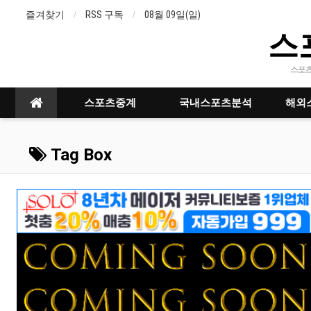
즐겨찾기
RSS 구독
08월 09일(일)
스
스포츠
스포츠중계
국내스포츠분석
해외
Tag Box