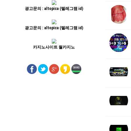
광고문의 : altopica (텔레그램 id)
광고문의 : altopica (텔레그램 id)
카지노사이트 월카지노