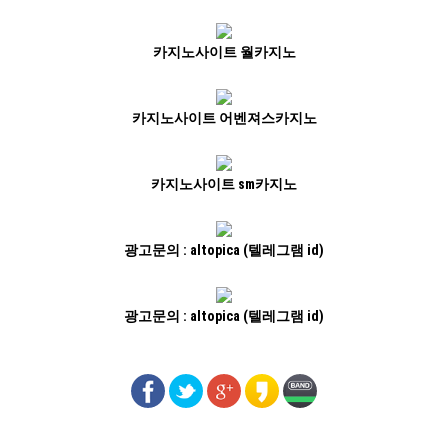
카지노사이트 월카지노
카지노사이트 어벤져스카지노
카지노사이트 sm카지노
광고문의 : altopica (텔레그램 id)
광고문의 : altopica (텔레그램 id)