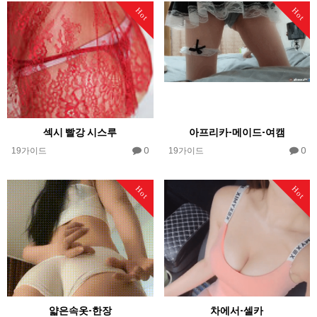
Hot
Hot
섹시 빨강 시스루
아프리카-메이드-여캠
0
0
19가이드
19가이드
Hot
Hot
얇은속옷-한장
차에서-셀카