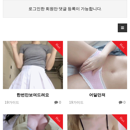
로그인한 회원만 댓글 등록이 가능합니다.
Hot
Hot
한번만보여드려요
어딜만져
0
0
19가이드
19가이드
Hot
Hot