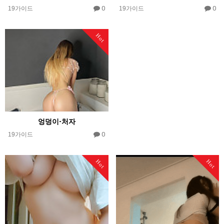
0
0
19가이드
19가이드
Hot
엉덩이-처자
0
19가이드
Hot
Hot