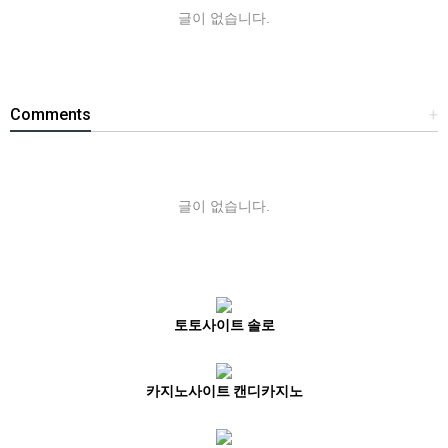
글이 없습니다.
Comments
+
글이 없습니다.
토토사이트 솔로
카지노사이트 캔디카지노