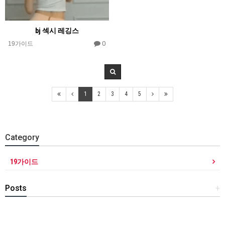
bj 섹시 레깅스
0
19가이드
1
2
3
4
5
Category
19가이드
Posts
+