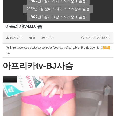
2022년 1월 라리가 스포츠중계 일정
2022년 1월 분데스리가 스포츠중계 일정
2022년 1월 리그앙 스포츠중계 일정
아프리카tv-BJ사슴
19가이드
0
3,119
2021.02.22 15:42
https://www.sportstototv.com/bbs/board.php?bo_table=19guide&wr_id=3
367
56
아프리카tv-BJ사슴