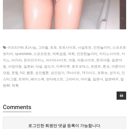
아프리카tv
,
BJ사슴
,
그라돌
,
토토
,
토토사이트
,
사설토토
,
안전놀이터
,
스포츠토
토티비
,
sportstototv
,
스포츠토토
,
먹튀검증
,
먹튀
,
안전한놀이터
,
카지노사이트
,
카
지노
,
바카라
,
온라인카지노
,
바카라사이트
,
야동
,
야동사이트
,
한국야동
,
일본야
동
,
서양야동
,
일본av
,
야설
,
밤도끼
,
마루마루
,
호두코믹스
,
토렌트
,
툰코
,
어른아이
닷컴
,
폰험
,
fc2
,
웹툰
,
성인웹툰
,
성인망가
,
19사이트
,
19가이드
,
유튜브
,
성지식
,
인
스타그램
,
트위터
,
페이스북
,
핀터레스트
,
그라비아
,
아이돌
,
일본녀
,
일본배우
,
일
본AV
,
틱톡
Comments
로그인한 회원만 댓글 등록이 가능합니다.