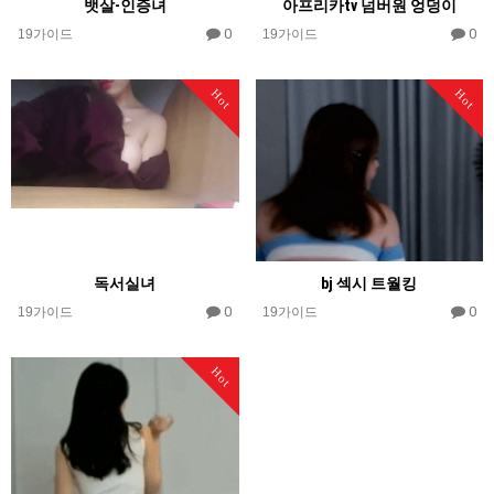
뱃살-인증녀
아프리카tv 넘버원 엉덩이
0
0
19가이드
19가이드
Hot
Hot
독서실녀
bj 섹시 트월킹
0
0
19가이드
19가이드
Hot