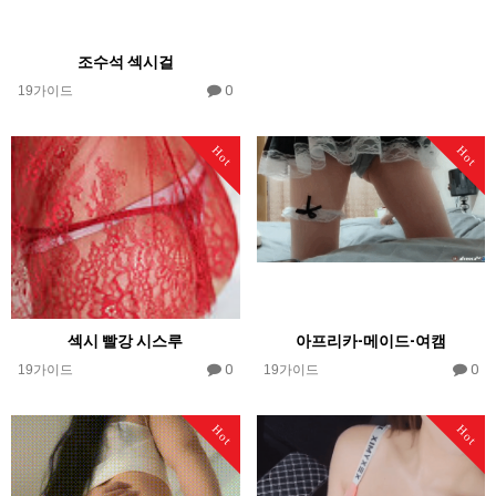
조수석 섹시걸
0
19가이드
Hot
Hot
섹시 빨강 시스루
아프리카-메이드-여캠
0
0
19가이드
19가이드
Hot
Hot