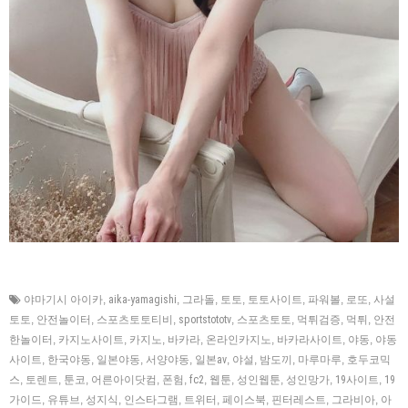
야마기시 아이카
,
aika-yamagishi
,
그라돌
,
토토
,
토토사이트
,
파워볼
,
로또
,
사설
토토
,
안전놀이터
,
스포츠토토티비
,
sportstototv
,
스포츠토토
,
먹튀검증
,
먹튀
,
안전
한놀이터
,
카지노사이트
,
카지노
,
바카라
,
온라인카지노
,
바카라사이트
,
야동
,
야동
사이트
,
한국야동
,
일본야동
,
서양야동
,
일본av
,
야설
,
밤도끼
,
마루마루
,
호두코믹
스
,
토렌트
,
툰코
,
어른아이닷컴
,
폰험
,
fc2
,
웹툰
,
성인웹툰
,
성인망가
,
19사이트
,
19
가이드
,
유튜브
,
성지식
,
인스타그램
,
트위터
,
페이스북
,
핀터레스트
,
그라비아
,
아