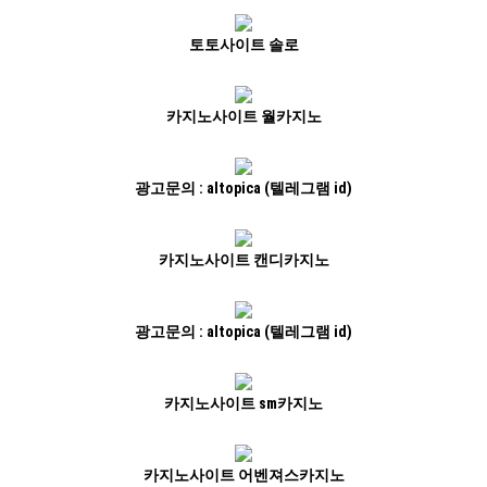
토토사이트 솔로
카지노사이트 월카지노
광고문의 : altopica (텔레그램 id)
카지노사이트 캔디카지노
광고문의 : altopica (텔레그램 id)
카지노사이트 sm카지노
카지노사이트 어벤져스카지노