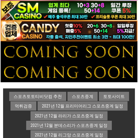
스포츠토토티비닷컴 추천
스포츠중계
토토사이트
먹튀검증
2021년 12월 프리미어리그 스포츠중계 일정
2021년 12월 라리가 스포츠중계 일정
2021년 12월 분데스리가 스포츠중계 일정
2021년 12월 리그앙 스포츠중계 일정