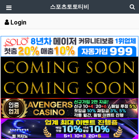
스포츠토토티비
Login