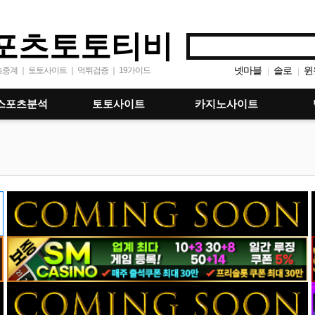
포츠토토티비
넷마블
솔로
윈
중계 ｜ 토토사이트 ｜ 먹튀검증 ｜ 19가이드
|
|
스포츠분석
토토사이트
카지노사이트