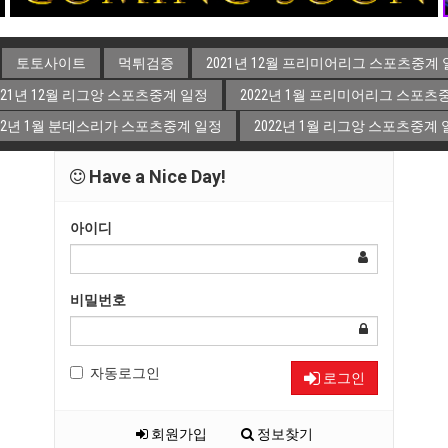
토토사이트
먹튀검증
2021년 12월 프리미어리그 스포츠중계
021년 12월 리그앙 스포츠중계 일정
2022년 1월 프리미어리그 스포츠
022년 1월 분데스리가 스포츠중계 일정
2022년 1월 리그앙 스포츠중계
Have a Nice Day!
아이디
비밀번호
자동로그인
로그인
회원가입
정보찾기