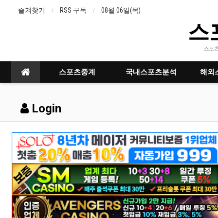
즐겨찾기
RSS 구독
08월 06일(목)
스
스포츠
스포츠중계
국내스포츠분석
해외
Login