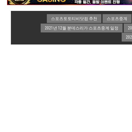
스포츠토토티비닷컴 추천
스포츠중계
2021년 12월 분데스리가 스포츠중계 일정
2
2