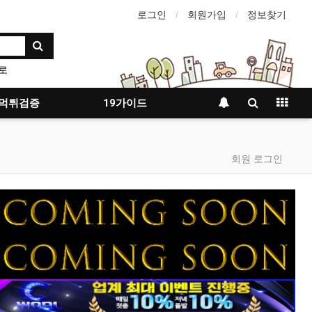
로그인
회원가입
정보찾기
로
먹튀검증
19가이드
회원 로그인