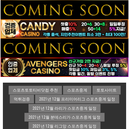
스포츠토토티비닷컴 추천
스포츠중계
토토사이트
먹튀검증
2021년 12월 프리미어리그 스포츠중계 일정
2021년 12월 라리가 스포츠중계 일정
2021년 12월 분데스리가 스포츠중계 일정
2021년 12월 리그앙 스포츠중계 일정