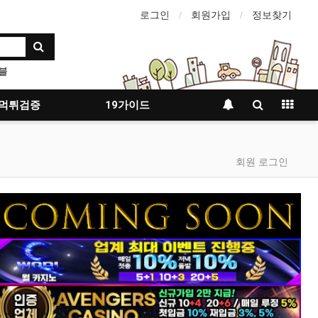
로그인
회원가입
정보찾기
블
먹튀검증
19가이드
회원 로그인