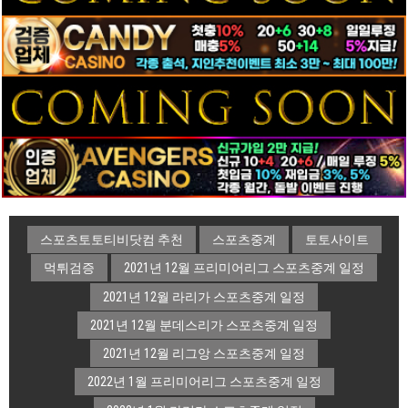
스포츠토토티비닷컴 추천
스포츠중계
토토사이트
먹튀검증
2021년 12월 프리미어리그 스포츠중계 일정
2021년 12월 라리가 스포츠중계 일정
2021년 12월 분데스리가 스포츠중계 일정
2021년 12월 리그앙 스포츠중계 일정
2022년 1월 프리미어리그 스포츠중계 일정