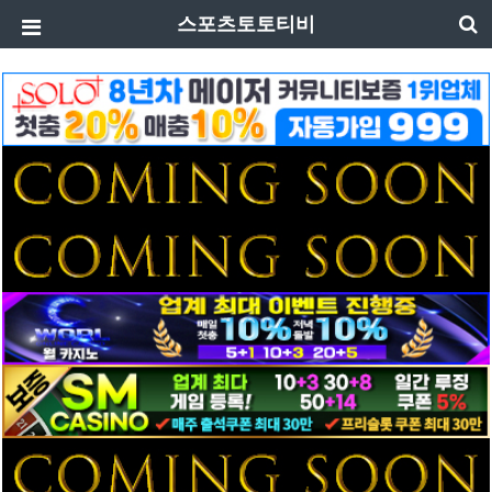
스포츠토토티비