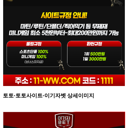
토토-토토사이트-이기자벳 상세이미지