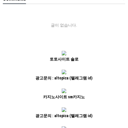
글이 없습니다.
토토사이트 솔로
광고문의 : altopica (텔레그램 id)
카지노사이트 sm카지노
광고문의 : altopica (텔레그램 id)