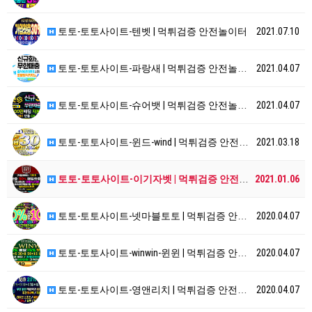
토토-토토사이트-텐벳 | 먹튀검증 안전놀이터
2021.07.10
토토-토토사이트-파랑새 | 먹튀검증 안전놀이터
2021.04.07
토토-토토사이트-슈어뱃 | 먹튀검증 안전놀이터
2021.04.07
토토-토토사이트-윈드-wind | 먹튀검증 안전놀이터
2021.03.18
토토-토토사이트-이기자벳 | 먹튀검증 안전놀이터
2021.01.06
토토-토토사이트-넷마블토토 | 먹튀검증 안전놀이터
2020.04.07
토토-토토사이트-winwin-윈윈 | 먹튀검증 안전놀이…
2020.04.07
토토-토토사이트-영앤리치 | 먹튀검증 안전놀이터
2020.04.07