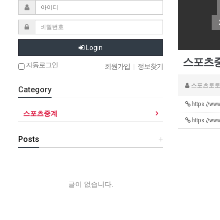
Login
스포츠중
자동로그인
회원가입
|
정보찾기
스포츠토
Category
https://w
스포츠중계
https://www
Posts
+
글이 없습니다.