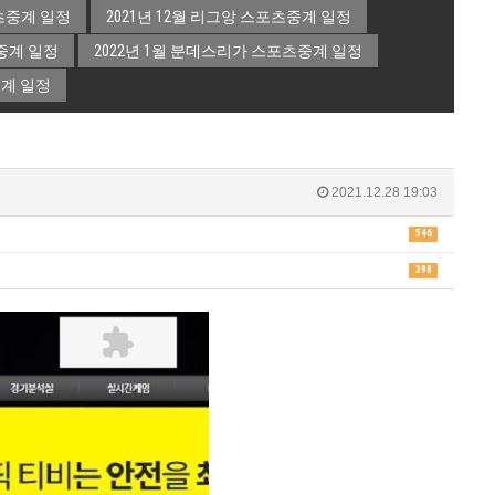
포츠중계 일정
2021년 12월 리그앙 스포츠중계 일정
츠중계 일정
2022년 1월 분데스리가 스포츠중계 일정
중계 일정
2021.12.28 19:03
546
398