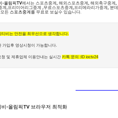
-올림픽TV
에서는 스포츠중계, 해외스포츠중계, 해외축구중계, 
계,프리미어리그중계 ,무료스포츠중계,프리메라리가중계, 분데
 모든
스포츠중계
를 무료로 보실수 있습니다.
티비는 안전을 최우선으로 생각합니다.
 가입후 영상시청이 가능합니다.
청 및 제휴업체 이용안내는 실시간
카톡 문의 :ID ioctv24
비-올림픽TV 브라우저 최적화