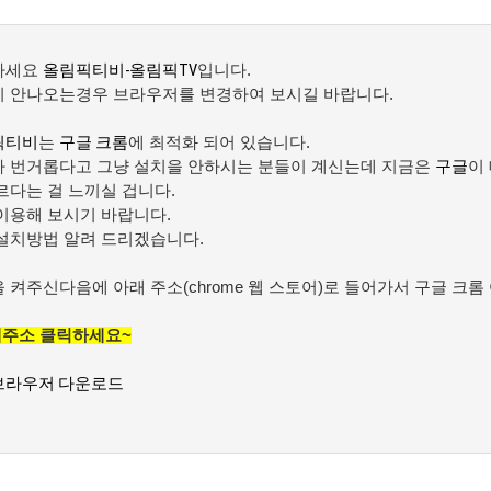
올림픽티비-올림픽TV
하세요
입니다.
 안나오는경우 브라우저를 변경하여 보시길 바랍니다.
픽티비
구글 크롬
는
에 최적화 되어 있습니다.
구글
 번거롭다고 그냥 설치을 안하시는 분들이 계신는데 지금은
이
르다는 걸 느끼실 겁니다.
이용해 보시기 바랍니다.
설치방법 알려 드리겠습니다.
 켜주신다음에 아래 주소(chrome 웹 스토어)로 들어가서 구글 크
래주소 클릭하세요~
브라우저 다운로드