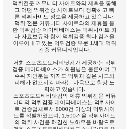
먹튀전문 커뮤니티 사이트와의 제휴을 통해
그 어떤 먹튀검증 사이트보다 정확하고 빠
른
먹튀사이트
정보을 제공하고 있습니다.
먹튀
전문 커뮤니티 사이트와의 제휴을 통
한 먹튀검증 데이타베이스는 먹튀사이트 최
다 자료보유와 함께 먹튀검증 최다 검거을
이루어내고 있는 먹튀검증 부문 1세대 먹튀
검증 커뮤니티입니다.
저희 스포츠토토티비닷컴가 제공하는 먹튀
검증 데이타베이스가 회원님은 물론이며 그
주위 지인분들 까지도 먹튀과 같은 사고와
피해가 없으시길 바라는 마음으로 항상 노
력하고 있습니다.
스포츠토토티비닷컴의 제휴 먹튀전문 커뮤
니티의 먹튀검증 데이타베이스는 먹튀사이
트 검증업체로서 8000건 이상의 먹튀사이
트를 적발하였으며, 1,500건을 먹튀사이트
의 먹튀 사건을 해결한 노하우을 바탕으로
저희 스포츠토토티비닷컴도 실시간으로 먹