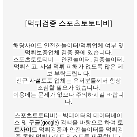
[
먹튀검증
스포츠토토티비
]
해당사이트 안전한놀이터/먹튀업체 여부 및
먹튀보증업체 검증 중에 있습니다.
스포츠토토티비는 안전놀이터, 검증놀이터,
먹튀신고, 사설
먹튀
피해가 없도록 많은 제
보 부탁드립니다.
신규
사설토토
업체는 유저분들께서 항상
조심할 필요가 있습니다.
이용에는 문제가 없으나 주의하시길 바랍니
다.
스포츠토토티비는 빅데이터의 데이터베이
스 및
구글(google)
검색을 바탕으로 하여
토
토사이트
먹튀검증과 안전놀이터를 먹튀검
증 통해 먹튀사이트 리스트를 제공합니다.