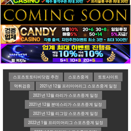
스포츠토토티비닷컴 추천
스포츠중계
토토사이트
먹튀검증
2021년 12월 프리미어리그 스포츠중계 일정
2021년 12월 라리가 스포츠중계 일정
2021년 12월 분데스리가 스포츠중계 일정
2021년 12월 리그앙 스포츠중계 일정
2022년 1월 프리미어리그 스포츠중계 일정