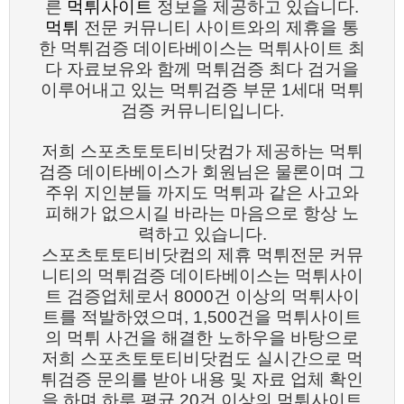
른
먹튀사이트
정보을 제공하고 있습니다.
먹튀
전문 커뮤니티 사이트와의 제휴을 통
한 먹튀검증 데이타베이스는 먹튀사이트 최
다 자료보유와 함께 먹튀검증 최다 검거을
이루어내고 있는 먹튀검증 부문 1세대 먹튀
검증 커뮤니티입니다.
저희 스포츠토토티비닷컴가 제공하는 먹튀
검증 데이타베이스가 회원님은 물론이며 그
주위 지인분들 까지도 먹튀과 같은 사고와
피해가 없으시길 바라는 마음으로 항상 노
력하고 있습니다.
스포츠토토티비닷컴의 제휴 먹튀전문 커뮤
니티의 먹튀검증 데이타베이스는 먹튀사이
트 검증업체로서 8000건 이상의 먹튀사이
트를 적발하였으며, 1,500건을 먹튀사이트
의 먹튀 사건을 해결한 노하우을 바탕으로
저희 스포츠토토티비닷컴도 실시간으로 먹
튀검증 문의를 받아 내용 및 자료 업체 확인
을 하며 하루 평균 20건 이상의 먹튀사이트