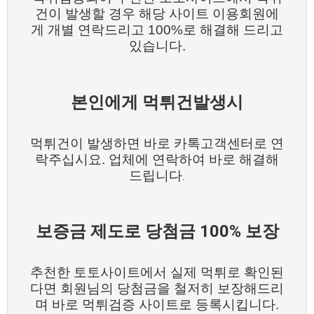
건이 발생할 경우 해당 사이트 이용회원에
게 개별 연락드리고 100%로 해결해 드리고
있습니다.
본인에게 먹튀건발생시
먹튀건이 발생하면 바로 카톡고객센터로 연
락주십시요. 업체에 연락하여 바로 해결해
드립니다
.
보증금 제도로 당첨금 100% 보장
추천한 토토사이트에서 실제 먹튀로 확인된
다면 회원님의 당첨금을 철저히 보장해드리
며 바로 먹튀검증 사이트로 등록시킵니다.