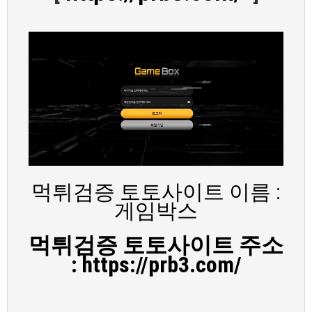
먹튀검증 토토사이트 이름 :
게임박스
먹튀검증 토토사이트 주소
: https://prb3.com/