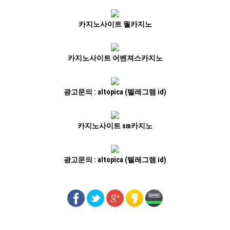
카지노사이트 월카지노
카지노사이트 어벤져스카지노
광고문의 : altopica (텔레그램 id)
카지노사이트 sm카지노
광고문의 : altopica (텔레그램 id)