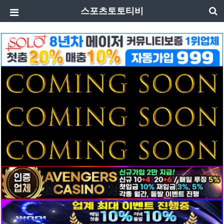
스포츠토토티비