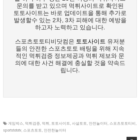
문의를 받고 있으며 먹튀사이트로 확인된
토토사이트는 바로 업데이트을 통해 추가로
발생할수 있는 2차, 3차 피해에 대한 예방을
하고자 노력하고 있습니다.
스포츠토토티비닷컴은
토토사이트
유저분
들의 안전한 스포츠토토 배팅을 위해 지속
적인 먹튀검증 정보제공과 먹튀 제보와 문
의에 대한 사건 해결에 충실할 것을 약속드
립니다.
게임박스
,
먹튀검증
,
먹튀
,
토토사이트
,
사설토토
,
안전놀이터
,
스포츠토토티비
,
sportstototv
,
스포츠토토
,
안전한놀이터