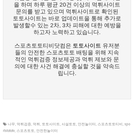
을 하며 하루 평균 20건 이상의 먹튀사이트
문의를 받고 있으며 먹튀사이트로 확인된
토토사이트는 바로 업데이트을 통해 추가로
발생할수 있는 2차, 3차 피해에 대한 예방을
하고자 노력하고 있습니다.
스포츠토토티비닷컴은
토토사이트
유저분
들의 안전한 스포츠토토 배팅을 위해 지속
적인 먹튀검증 정보제공과 먹튀 제보와 문
의에 대한 사건 해결에 충실할 것을 약속드
립니다.
나무
,
먹튀검증
,
먹튀
,
토토사이트
,
사설토토
,
안전놀이터
,
스포츠토토티비
,
spo
rtstototv
,
스포츠토토
,
안전한놀이터