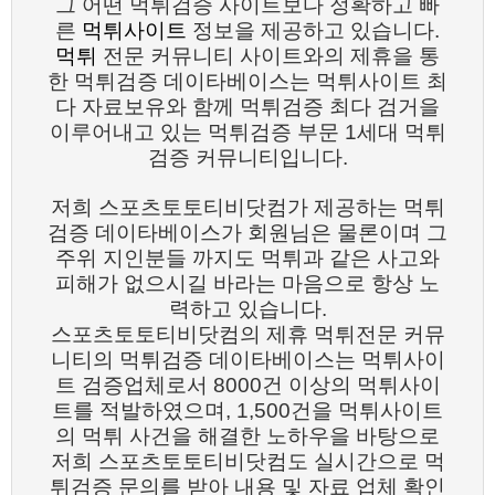
그 어떤 먹튀검증 사이트보다 정확하고 빠
른
먹튀사이트
정보을 제공하고 있습니다.
먹튀
전문 커뮤니티 사이트와의 제휴을 통
한 먹튀검증 데이타베이스는 먹튀사이트 최
다 자료보유와 함께 먹튀검증 최다 검거을
이루어내고 있는 먹튀검증 부문 1세대 먹튀
검증 커뮤니티입니다.
저희 스포츠토토티비닷컴가 제공하는 먹튀
검증 데이타베이스가 회원님은 물론이며 그
주위 지인분들 까지도 먹튀과 같은 사고와
피해가 없으시길 바라는 마음으로 항상 노
력하고 있습니다.
스포츠토토티비닷컴의 제휴 먹튀전문 커뮤
니티의 먹튀검증 데이타베이스는 먹튀사이
트 검증업체로서 8000건 이상의 먹튀사이
트를 적발하였으며, 1,500건을 먹튀사이트
의 먹튀 사건을 해결한 노하우을 바탕으로
저희 스포츠토토티비닷컴도 실시간으로 먹
튀검증 문의를 받아 내용 및 자료 업체 확인