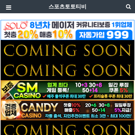
스포츠토토티비