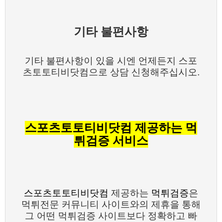
기타 불편사항
기타 불편사항이 있을 시엔 언제든지 스포
츠토토티비닷컴으로 상담 신청해주십시오.
스포츠토토티비닷컴 제공하는 먹
튀검증 서비스
스포츠토토티비닷컴
제공하는
먹튀검증
은
먹튀전문 커뮤니티 사이트와의 제휴을 통해
그 어떤 먹튀검증 사이트보다 정확하고 빠