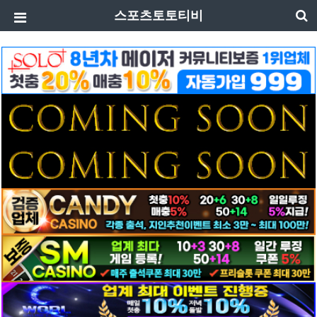
스포츠토토티비