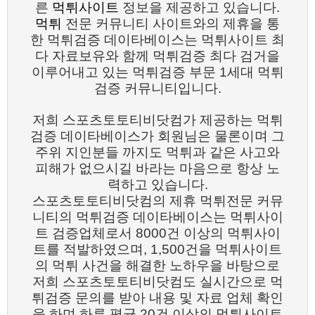
른
먹튀사이트
정보을 제공하고 있습니다.
먹튀
전문 커뮤니티 사이트와의 제휴을 통
한 먹튀검증 데이타베이스는 먹튀사이트 최
다 자료보유와 함께 먹튀검증 최다 검거을
이루어내고 있는 먹튀검증 부문 1세대 먹튀
검증 커뮤니티입니다.
저희 스포츠토토티비닷컴가 제공하는 먹튀
검증 데이타베이스가 회원님은 물론이며 그
주위 지인분들 까지도 먹튀과 같은 사고와
피해가 없으시길 바라는 마음으로 항상 노
력하고 있습니다.
스포츠토토티비닷컴의 제휴 먹튀전문 커뮤
니티의 먹튀검증 데이타베이스는 먹튀사이
트 검증업체로서 8000건 이상의 먹튀사이
트를 적발하였으며, 1,500건을 먹튀사이트
의 먹튀 사건을 해결한 노하우을 바탕으로
저희 스포츠토토티비닷컴도 실시간으로 먹
튀검증 문의를 받아 내용 및 자료 업체 확인
을 하며 하루 평균 20건 이상의 먹튀사이트