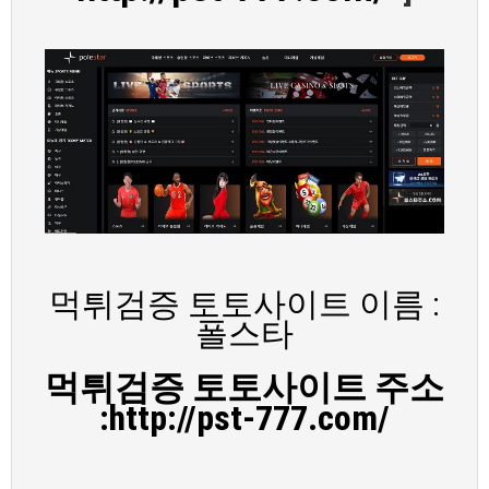
먹튀검증 토토사이트 이름 :
폴스타
먹튀검증 토토사이트 주소
:http://pst-777.com/