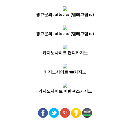
광고문의 : altopica (텔레그램 id)
광고문의 : altopica (텔레그램 id)
카지노사이트 캔디카지노
카지노사이트 sm카지노
카지노사이트 어벤져스카지노