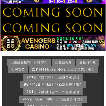
스포츠토토티비닷컴 추천
스포츠중계
토토사이트
먹튀검증
2021년 12월 프리미어리그 스포츠중계 일정
2021년 12월 라리가 스포츠중계 일정
2021년 12월 분데스리가 스포츠중계 일정
2021년 12월 리그앙 스포츠중계 일정
2022년 1월 프리미어리그 스포츠중계 일정