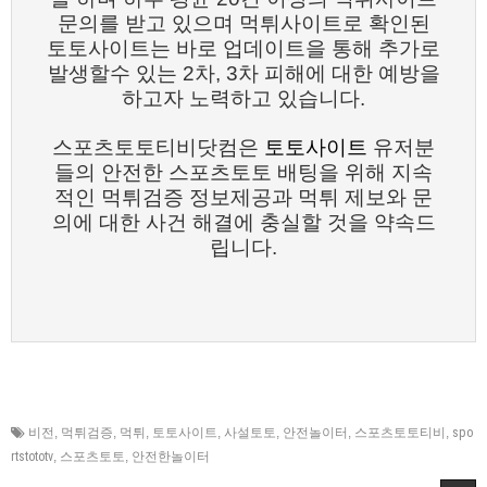
문의를 받고 있으며 먹튀사이트로 확인된
토토사이트는 바로 업데이트을 통해 추가로
발생할수 있는 2차, 3차 피해에 대한 예방을
하고자 노력하고 있습니다.
스포츠토토티비닷컴은
토토사이트
유저분
들의 안전한 스포츠토토 배팅을 위해 지속
적인 먹튀검증 정보제공과 먹튀 제보와 문
의에 대한 사건 해결에 충실할 것을 약속드
립니다.
비전
,
먹튀검증
,
먹튀
,
토토사이트
,
사설토토
,
안전놀이터
,
스포츠토토티비
,
spo
rtstototv
,
스포츠토토
,
안전한놀이터