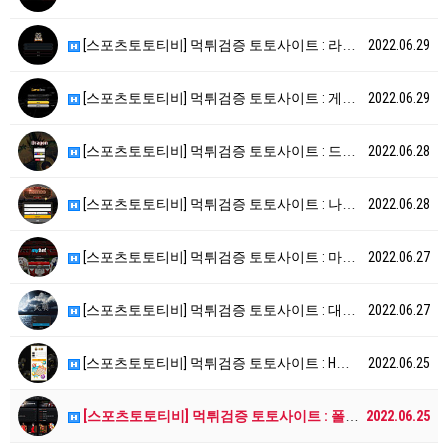
[스포츠토토티비] 먹튀검증 토토사이트 : 라쿤 [ ht…
2022.06.29
[스포츠토토티비] 먹튀검증 토토사이트 : 게임박스 [ …
2022.06.29
[스포츠토토티비] 먹튀검증 토토사이트 : 드래곤 [ h…
2022.06.28
[스포츠토토티비] 먹튀검증 토토사이트 : 나무 [ ht…
2022.06.28
[스포츠토토티비] 먹튀검증 토토사이트 : 마이벳 [ h…
2022.06.27
[스포츠토토티비] 먹튀검증 토토사이트 : 대명 [ ht…
2022.06.27
[스포츠토토티비] 먹튀검증 토토사이트 : H온 [ ht…
2022.06.25
[스포츠토토티비] 먹튀검증 토토사이트 : 폴스타 [ h…
2022.06.25