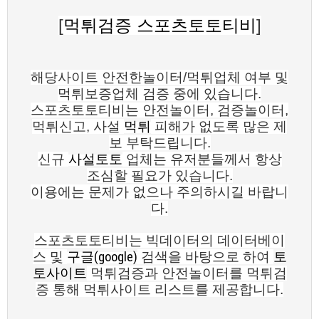
[
먹튀검증
스포츠토토티비
]
해당사이트 안전한놀이터/먹튀업체 여부 및
먹튀보증업체 검증 중에 있습니다.
스포츠토토티비는 안전놀이터, 검증놀이터,
먹튀신고, 사설
먹튀
피해가 없도록 많은 제
보 부탁드립니다.
신규
사설토토
업체는 유저분들께서 항상
조심할 필요가 있습니다.
이용에는 문제가 없으나 주의하시길 바랍니
다.
스포츠토토티비는 빅데이터의 데이터베이
스 및
구글(google)
검색을 바탕으로 하여
토
토사이트
먹튀검증과 안전놀이터를 먹튀검
증 통해 먹튀사이트 리스트를 제공합니다.