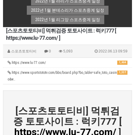
2022년 1월 라리가 스포츠중계 일정
2022년 1월 분데스리가 스포츠중계 일정
2022년 1월 리그앙 스포츠중계 일정
[스포츠토토티비] 먹튀검증 토토사이트 : 럭키777 [
https://www.lu-77.com/ ]
스포츠토토티비
0
5,093
2022.06.13 09:59
https://www.lu-77.com/
1,464
https://www.sportstototv.com/bbs/board.php?bo_table=safe_toto_casin
1,337
o&w…
[스포츠토토티비] 먹튀검
증 토토사이트 : 럭키777 [
https://www.lu-77.com/
]