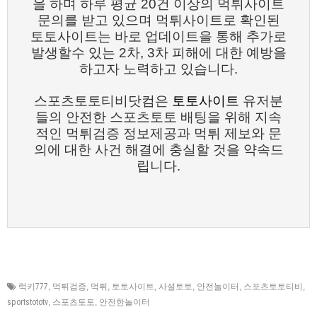
을 하며 하루 평균 20건 이상의 먹튀사이트
문의를 받고 있으며 먹튀사이트로 확인된
토토사이트는 바로 업데이트을 통해 추가로
발생할수 있는 2차, 3차 피해에 대한 예방을
하고자 노력하고 있습니다.
스포츠토토티비닷컴은
토토사이트
유저분
들의 안전한 스포츠토토 배팅을 위해 지속
적인 먹튀검증 정보제공과 먹튀 제보와 문
의에 대한 사건 해결에 충실할 것을 약속드
립니다.
럭키777
,
먹튀검증
,
먹튀
,
토토사이트
,
사설토토
,
안전놀이터
,
스포츠토토티비
,
sportstototv
,
스포츠토토
,
안전한놀이터