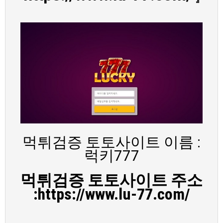
먹튀검증 토토사이트 이름 :
럭키777
먹튀검증 토토사이트 주소
:https://www.lu-77.com/