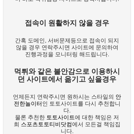
접속이 원활하지 않을 경우
간혹 도메인, 서버문제등으로 접속이 되지
않을 경우 연락주시면 사이트에 문의하여
진행과정을 모니터링 해드립니다.
먹튀와 같은 불안감으로 이용하시
던 사이트에서 옮기고 싶을경우
언제든지 연락주시면 원하시는 스타일의
안
전한놀이터
인 토토사이트를 다시 추천합니
다.
물론 추천한
토토사이트
에 대한 책임은 저
희
스포츠토토티비닷컴
에서 모든걸 책임집
니다.