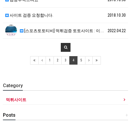
사이트 검증 요청합니다.
2018.10.30
[스포츠토토티비] 먹튀검증 토토사이트 : 이루마 [ h…
2022.04.22
1
2
3
4
5
Category
먹튀사이트
Posts
+