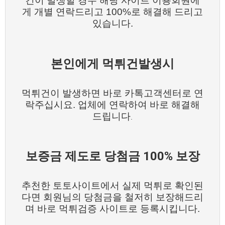
건이 발생할 경우 해당 사이트 이용회원에
게 개별 연락드리고 100%로 해결해 드리고
있습니다.
본인에게 먹튀건발생시
먹튀건이 발생하면 바로 카톡고객센터로 연
락주십시요. 업체에 연락하여 바로 해결해
드립니다
.
보증금 제도로 당첨금 100% 보장
추천한 토토사이트에서 실제 먹튀로 확인된
다면 회원님의 당첨금을 철저히 보장해드리
며 바로 먹튀검증 사이트로 등록시킵니다.