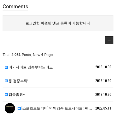
Comments
로그인한 회원만 댓글 등록이 가능합니다.
Total
4,081
Posts, Now
4
Page
여기사이트 검증부탁드려요.
2018.10.30
용 검증부탁!
2018.10.30
검증좀요~
2018.10.30
[스포츠토토티비] 먹튀검증 토토사이트 : 펜트하우스 […
2022.05.11