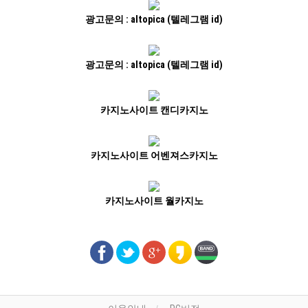
광고문의 : altopica (텔레그램 id)
광고문의 : altopica (텔레그램 id)
카지노사이트 캔디카지노
카지노사이트 어벤져스카지노
카지노사이트 월카지노