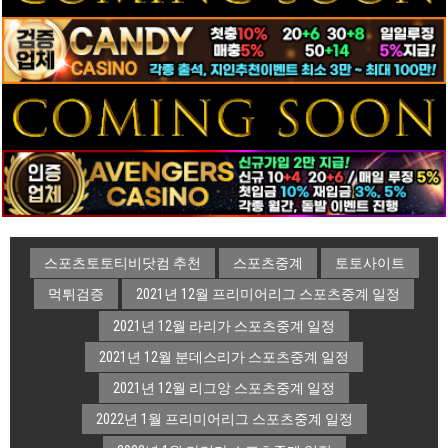
스포츠토토티비닷컴 추천
스포츠중계
토토사이트
먹튀검증
2021년 12월 프리미어리그 스포츠중계 일정
2021년 12월 라리가 스포츠중계 일정
2021년 12월 분데스리가 스포츠중계 일정
2021년 12월 리그앙 스포츠중계 일정
2022년 1월 프리미어리그 스포츠중계 일정