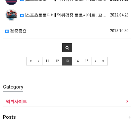
[스포츠토토티비] 먹튀검증 토토사이트 : 꼬레아 [ h…
2022.04.28
검증좀요
2018.10.30
11
12
13
14
15
Category
먹튀사이트
Posts
+