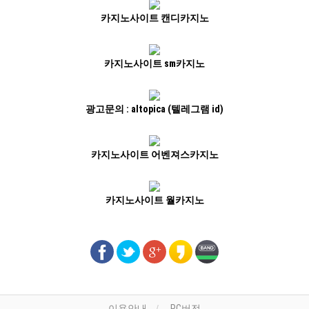
카지노사이트 캔디카지노
카지노사이트 sm카지노
광고문의 : altopica (텔레그램 id)
카지노사이트 어벤져스카지노
카지노사이트 월카지노
이용안내
PC버전