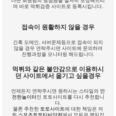
다면 회원님의 당첨금을 철저히 보장해드리
며 바로 먹튀검증 사이트로 등록시킵니다.
접속이 원활하지 않을 경우
간혹 도메인, 서버문제등으로 접속이 되지
않을 경우 연락주시면 사이트에 문의하여
진행과정을 모니터링 해드립니다.
먹튀와 같은 불안감으로 이용하시
던 사이트에서 옮기고 싶을경우
언제든지 연락주시면 원하시는 스타일의
안
전한놀이터
인 토토사이트를 다시 추천합니
다.
물론 추천한
토토사이트
에 대한 책임은 저
희
스포츠토토티비닷컴
에서 모든걸 책임집