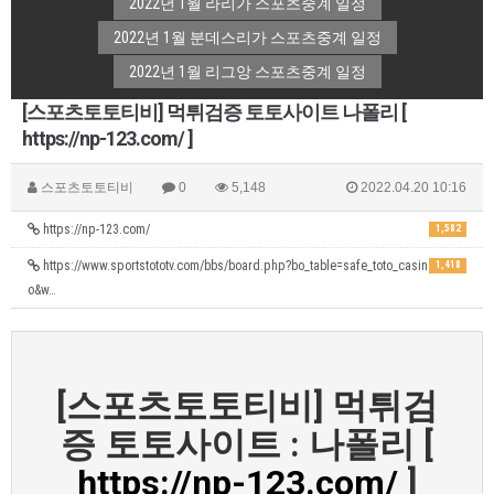
2022년 1월 라리가 스포츠중계 일정
2022년 1월 분데스리가 스포츠중계 일정
2022년 1월 리그앙 스포츠중계 일정
[스포츠토토티비] 먹튀검증 토토사이트 나폴리 [
https://np-123.com/ ]
스포츠토토티비
0
5,148
2022.04.20 10:16
https://np-123.com/
1,582
https://www.sportstototv.com/bbs/board.php?bo_table=safe_toto_casin
1,418
o&w…
[스포츠토토티비] 먹튀검
증 토토사이트 : 나폴리 [
https://np-123.com/
]