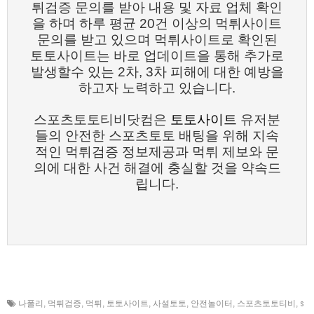
튀검증 문의를 받아 내용 및 자료 업체 확인
을 하며 하루 평균 20건 이상의 먹튀사이트
문의를 받고 있으며 먹튀사이트로 확인된
토토사이트는 바로 업데이트을 통해 추가로
발생할수 있는 2차, 3차 피해에 대한 예방을
하고자 노력하고 있습니다.
스포츠토토티비닷컴은
토토사이트
유저분
들의 안전한 스포츠토토 배팅을 위해 지속
적인 먹튀검증 정보제공과 먹튀 제보와 문
의에 대한 사건 해결에 충실할 것을 약속드
립니다.
나폴리
,
먹튀검증
,
먹튀
,
토토사이트
,
사설토토
,
안전놀이터
,
스포츠토토티비
,
s