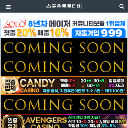
스포츠토토티비