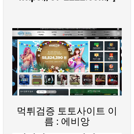
먹튀검증 토토사이트 이
름 : 에비앙