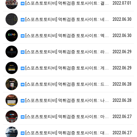
[스포츠토토티비] 먹튀검증 토토사이트 : 결승 [ ht…
2022.07.01
[스포츠토토티비] 먹튀검증 토토사이트 : 네라 [ ht…
2022.06.30
[스포츠토토티비] 먹튀검증 토토사이트 : 엑스포 [ h…
2022.06.30
[스포츠토토티비] 먹튀검증 토토사이트 : 라쿤 [ ht…
2022.06.29
[스포츠토토티비] 먹튀검증 토토사이트 : 게임박스 [ …
2022.06.29
[스포츠토토티비] 먹튀검증 토토사이트 : 드래곤 [ h…
2022.06.28
[스포츠토토티비] 먹튀검증 토토사이트 : 나무 [ ht…
2022.06.28
[스포츠토토티비] 먹튀검증 토토사이트 : 마이벳 [ h…
2022.06.27
[스포츠토토티비] 먹튀검증 토토사이트 : 대명 [ ht…
2022.06.27