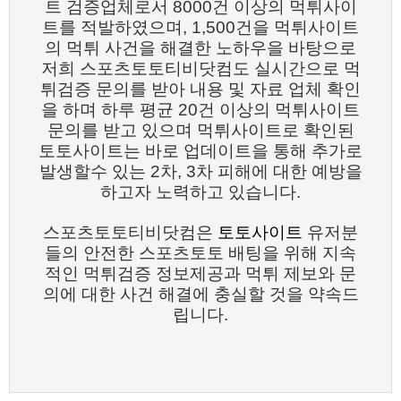
트 검증업체로서 8000건 이상의 먹튀사이
트를 적발하였으며, 1,500건을 먹튀사이트
의 먹튀 사건을 해결한 노하우을 바탕으로
저희 스포츠토토티비닷컴도 실시간으로 먹
튀검증 문의를 받아 내용 및 자료 업체 확인
을 하며 하루 평균 20건 이상의 먹튀사이트
문의를 받고 있으며 먹튀사이트로 확인된
토토사이트는 바로 업데이트을 통해 추가로
발생할수 있는 2차, 3차 피해에 대한 예방을
하고자 노력하고 있습니다.
스포츠토토티비닷컴은
토토사이트
유저분
들의 안전한 스포츠토토 배팅을 위해 지속
적인 먹튀검증 정보제공과 먹튀 제보와 문
의에 대한 사건 해결에 충실할 것을 약속드
립니다.