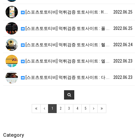
[스포츠토토티비] 먹튀검증 토토사이트 : H온 [ ht…
2022.06.25
[스포츠토토티비] 먹튀검증 토토사이트 : 폴스타 [ h…
2022.06.25
[스포츠토토티비] 먹튀검증 토토사이트 : 헬로 [ ht…
2022.06.24
[스포츠토토티비] 먹튀검증 토토사이트 : 엘리트 [ h…
2022.06.23
[스포츠토토티비] 먹튀검증 토토사이트 : 다바오 [ h…
2022.06.23
1
2
3
4
5
Category