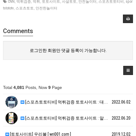
CNN
,
먹튀검증
,
먹튀
,
토토사이트
,
사설토토
,
안전놀이터
,
스포츠토토티비
,
spor
tstototv
,
스포츠토토
,
안전한놀이터
Comments
로그인한 회원만 댓글 등록이 가능합니다.
Total
4,081
Posts, Now
9
Page
[스포츠토토티비] 먹튀검증 토토사이트 : 대한항공 [ …
2022.06.02
[스포츠토토티비] 먹튀검증 토토사이트 : 알리 [ ht…
2022.06.20
[토토사이트] 우리볼 [ wri001.com ]
2019.12.02