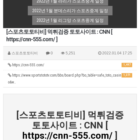
2022년 1월 라리가 스포츠중계 일정
2022년 1월 분데스리가 스포츠중계 일정
2022년 1월 리그앙 스포츠중계 일정
[스포츠토토티비] 먹튀검증 토토사이트 : CNN [
https://cnn-555.com/ ]
스포츠토토티비
0
5,251
2022.01.04 17:25
https://cnn-555.com/
1,497
https://www.sportstototv.com/bbs/board.php?bo_table=safe_toto_casin
1,371
o&w…
[스포츠토토티비] 먹튀검증
토토사이트 : CNN [
https://cnn-555.com/
]