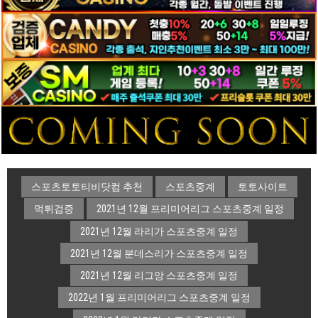
스포츠토토티비닷컴 추천
스포츠중계
토토사이트
먹튀검증
2021년 12월 프리미어리그 스포츠중계 일정
2021년 12월 라리가 스포츠중계 일정
2021년 12월 분데스리가 스포츠중계 일정
2021년 12월 리그앙 스포츠중계 일정
2022년 1월 프리미어리그 스포츠중계 일정