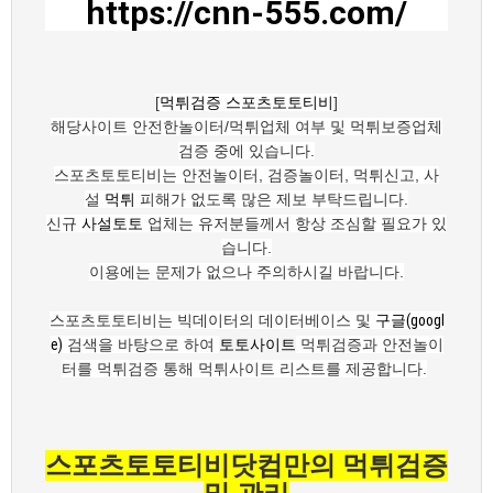
https://cnn-555.com/
[
먹튀검증
스포츠토토티비
]
해당사이트 안전한놀이터/먹튀업체 여부 및 먹튀보증업체
검증 중에 있습니다.
스포츠토토티비는 안전놀이터, 검증놀이터, 먹튀신고, 사
설
먹튀
피해가 없도록 많은 제보 부탁드립니다.
신규
사설토토
업체는 유저분들께서 항상 조심할 필요가 있
습니다.
이용에는 문제가 없으나 주의하시길 바랍니다.
스포츠토토티비는 빅데이터의 데이터베이스 및
구글(googl
e)
검색을 바탕으로 하여
토토사이트
먹튀검증과 안전놀이
터를 먹튀검증 통해 먹튀사이트 리스트를 제공합니다.
스포츠토토티비닷컴만의 먹튀검증