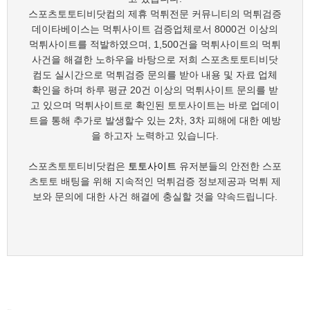
스포츠토토티비닷컴의 제휴 먹튀전문 커뮤니티의 먹튀검증
데이타베이스는 먹튀사이트 검증업체로서 8000건 이상의
먹튀사이트를 적발하였으며, 1,500건을 먹튀사이트의 먹튀
사건을 해결한 노하우을 바탕으로 저희 스포츠토토티비닷
컴도 실시간으로 먹튀검증 문의를 받아 내용 및 자료 업체
확인을 하며 하루 평균 20건 이상의 먹튀사이트 문의를 받
고 있으며 먹튀사이트로 확인된 토토사이트는 바로 업데이
트을 통해 추가로 발생할수 있는 2차, 3차 피해에 대한 예방
을 하고자 노력하고 있습니다.
스포츠토토티비닷컴은
토토사이트
유저분들의 안전한 스포
츠토토 배팅을 위해 지속적인 먹튀검증 정보제공과 먹튀 제
보와 문의에 대한 사건 해결에 충실할 것을 약속드립니다.