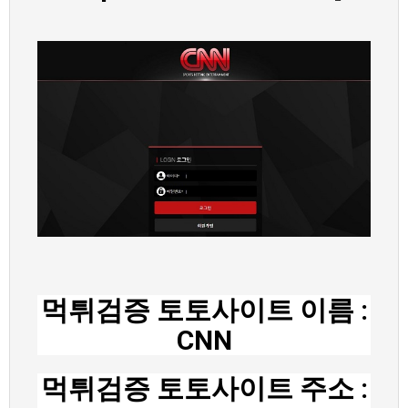
먹튀검증 토토사이트 이름 :
CNN
먹튀검증 토토사이트 주소 :