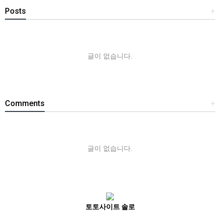
Posts
+
글이 없습니다.
Comments
+
글이 없습니다.
토토사이트 솔로