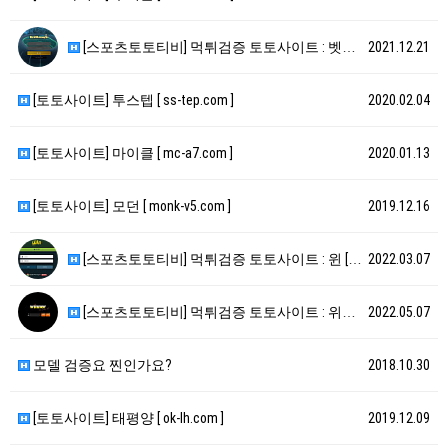
[스포츠토토티비] 먹튀검증 토토사이트 : 벳매니저 [ …
2021.12.21
[토토사이트] 투스텝 [ ss-tep.com ]
2020.02.04
[토토사이트] 마이클 [ mc-a7.com ]
2020.01.13
[토토사이트] 모던 [ monk-v5.com ]
2019.12.16
[스포츠토토티비] 먹튀검증 토토사이트 : 윈 [ htt…
2022.03.07
[스포츠토토티비] 먹튀검증 토토사이트 : 위너 [ ht…
2022.05.07
모델 검증요 찐인가요?
2018.10.30
[토토사이트] 태평양 [ ok-lh.com ]
2019.12.09