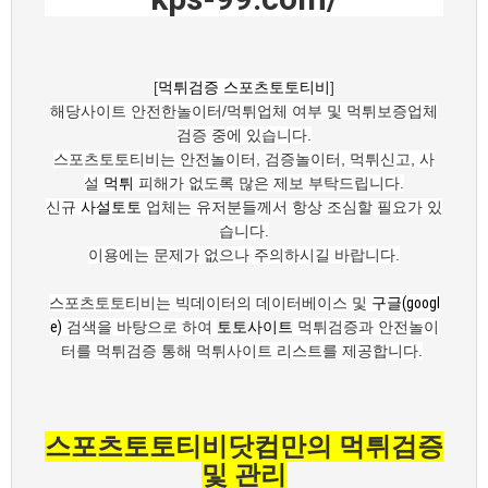
[
먹튀검증
스포츠토토티비
]
해당사이트 안전한놀이터/먹튀업체 여부 및 먹튀보증업체
검증 중에 있습니다.
스포츠토토티비는 안전놀이터, 검증놀이터, 먹튀신고, 사
설
먹튀
피해가 없도록 많은 제보 부탁드립니다.
신규
사설토토
업체는 유저분들께서 항상 조심할 필요가 있
습니다.
이용에는 문제가 없으나 주의하시길 바랍니다.
스포츠토토티비는 빅데이터의 데이터베이스 및
구글(googl
e)
검색을 바탕으로 하여
토토사이트
먹튀검증과 안전놀이
터를 먹튀검증 통해 먹튀사이트 리스트를 제공합니다.
스포츠토토티비닷컴만의 먹튀검증
및 관리