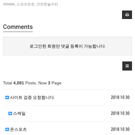
rtstototv
,
스포츠토토
,
안전한놀이터
Comments
로그인한 회원만 댓글 등록이 가능합니다.
Total
4,081
Posts, Now
3
Page
사이트 검증 요청합니다.
2018.10.30
스케일
2018.10.30
온스포츠
2018.10.30