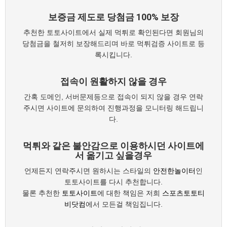
보증금 제도로 당첨금 100% 보장
추천한 토토사이트에서 실제 먹튀로 확인된다면 회원님의
당첨금을 철저히 보장해드리며 바로 먹튀검증 사이트로 등
록시킵니다.
접속이 원활하지 않을 경우
간혹 도메인, 서버문제등으로 접속이 되지 않을 경우 연락
주시면 사이트에 문의하여 진행과정을 모니터링 해드립니
다.
먹튀와 같은 불안감으로 이용하시던 사이트에
서 옮기고 싶을경우
언제든지 연락주시면 원하시는 스타일의
안전한놀이터
인
토토사이트를 다시 추천합니다.
물론 추천한
토토사이트
에 대한 책임은 저희
스포츠토토티
비닷컴
에서 모든걸 책임집니다.