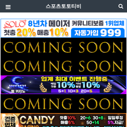
스포츠토토티비