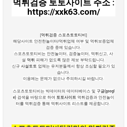
먹튀검증 토토사이트 주소 :
https://xxk63.com/
[
먹튀검증
스포츠토토티비
]
해당사이트 안전한놀이터/먹튀업체 여부 및 먹튀보증업체
검증 중에 있습니다.
스포츠토토티비는 안전놀이터, 검증놀이터, 먹튀신고, 사
설
먹튀
피해가 없도록 많은 제보 부탁드립니다.
신규
사설토토
업체는 유저분들께서 항상 조심할 필요가 있
습니다.
이용에는 문제가 없으나 주의하시길 바랍니다.
스포츠토토티비는 빅데이터의 데이터베이스 및
구글(googl
e)
검색을 바탕으로 하여
토토사이트
먹튀검증과 안전놀이
터를 먹튀검증 통해 먹튀사이트 리스트를 제공합니다.