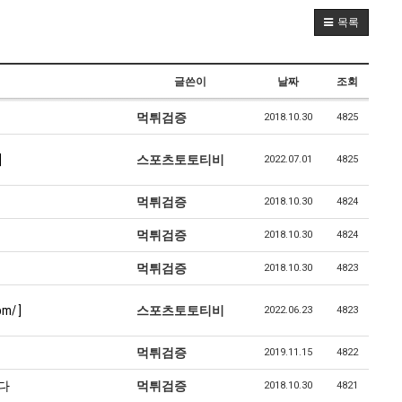
목록
글쓴이
날짜
조회
먹튀검증
2018.10.30
4825
]
스포츠토토티비
2022.07.01
4825
먹튀검증
2018.10.30
4824
먹튀검증
2018.10.30
4824
먹튀검증
2018.10.30
4823
/ ]
스포츠토토티비
2022.06.23
4823
먹튀검증
2019.11.15
4822
다
먹튀검증
2018.10.30
4821