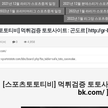
2021년 12월 라리가 스포츠중계 일정
2021년 12월 분데스리가 스
2022년 1월 프리미어리그 스포츠중계 일정
2022년 1월 라리가 스포
2022년 1월 리그앙 스포츠
티비] 먹튀검증 토토사이트 : 곤도르 [ http://gr-bk
토티비
0
4,958
k.com/
.sportstototv.com/bbs/board.php?bo_table=safe_toto_casino&w…
[스포츠토토티비] 먹튀검증 토토사이
bk.com/