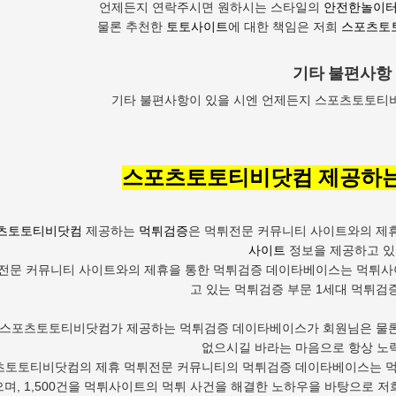
언제든지 연락주시면 원하시는 스타일의
안전한놀이
물론 추천한
토토사이트
에 대한 책임은 저희
스포츠토
기타 불편사항
기타 불편사항이 있을 시엔 언제든지 스포츠토토티
스포츠토토티비닷컴 제공하는
츠토토티비닷컴
제공하는
먹튀검증
은 먹튀전문 커뮤니티 사이트와의 제
사이트
정보을 제공하고 있
전문 커뮤니티 사이트와의 제휴을 통한 먹튀검증 데이타베이스는 먹튀사
고 있는 먹튀검증 부문 1세대 먹튀검
 스포츠토토티비닷컴가 제공하는 먹튀검증 데이타베이스가 회원님은 물론이
없으시길 바라는 마음으로 항상 노
토토티비닷컴의 제휴 먹튀전문 커뮤니티의 먹튀검증 데이타베이스는 먹튀
며, 1,500건을 먹튀사이트의 먹튀 사건을 해결한 노하우을 바탕으로