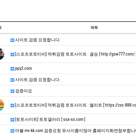
토
제목
사이트 검증 요청합니다.
[스포츠토토티비] 먹튀검증 토토사이트 : 결승 [ http://gsw777.com/ 
ppy2.com
사이트 검증 요청합니다.
검증이요
[스포츠토토티비] 먹튀검증 토토사이트 : 엘리트 [ https://zxc-888.com
[토토사이트] 토토갤러리 [ ssa-ss.com ]
마블 mv-kk.com 검증요청 유사이름이많아 홈페이지화면첨부합니