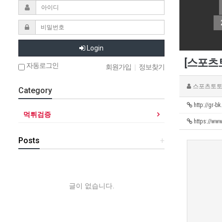
Login
[스포츠토토
자동로그인
회원가입
|
정보찾기
스포츠토
Category
http://gr-b
먹튀검증
https://www
Posts
+
글이 없습니다.