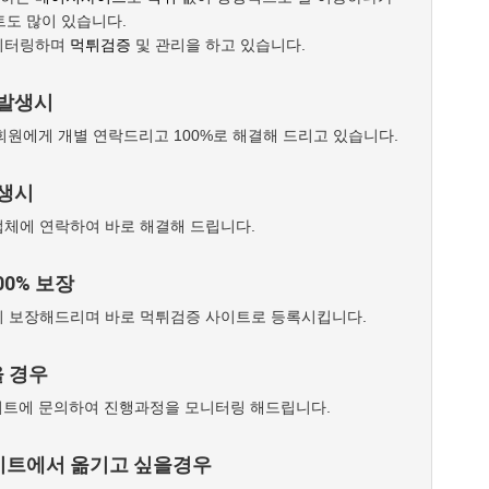
트도 많이 있습니다.
모니터링하며
먹튀검증
및 관리을 하고 있습니다.
발생시
원에게 개별 연락드리고 100%로 해결해 드리고 있습니다.
생시
체에 연락하여 바로 해결해 드립니다.
0% 보장
 보장해드리며 바로 먹튀검증 사이트로 등록시킵니다.
 경우
이트에 문의하여 진행과정을 모니터링 해드립니다.
이트에서 옮기고 싶을경우