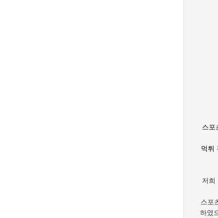
스포
먹튀
저희
스포츠
하였으