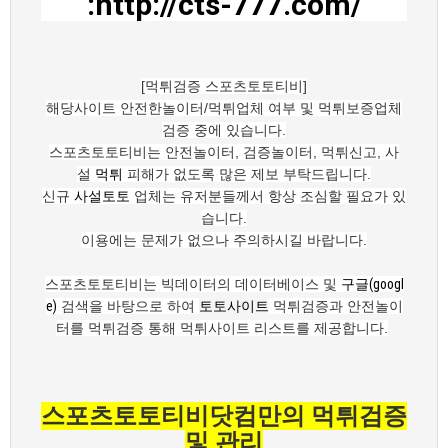
:http://cts-777.com/
[먹튀검증 스포츠토토티비]
해당사이트 안전한놀이터/먹튀업체 여부 및 먹튀보증업체
검증 중에 있습니다.
스포츠토토티비는 안전놀이터, 검증놀이터, 먹튀신고, 사
설
먹튀
피해가 없도록 많은 제보 부탁드립니다.
신규
사설토토
업체는 유저분들께서 항상 조심할 필요가 있
습니다.
이용에는 문제가 없으나 주의하시길 바랍니다.
스포츠토토티비는 빅데이터의 데이터베이스 및
구글(googl
e)
검색을 바탕으로 하여
토토사이트
먹튀검증과 안전놀이
터를 먹튀검증 통해 먹튀사이트 리스트를 제공합니다.
스포츠토토티비닷컴만의 먹튀검증
및 관리