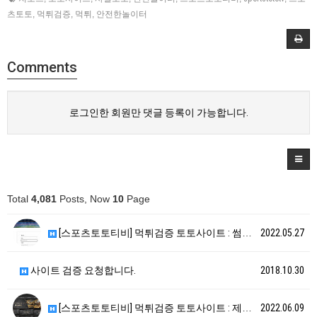
츠토토
,
먹튀검증
,
먹튀
,
안전한놀이터
Comments
로그인한 회원만 댓글 등록이 가능합니다.
Total
4,081
Posts, Now
10
Page
[스포츠토토티비] 먹튀검증 토토사이트 : 썸타임 [ h…
2022.05.27
사이트 검증 요청합니다.
2018.10.30
[스포츠토토티비] 먹튀검증 토토사이트 : 제메라 [ h…
2022.06.09