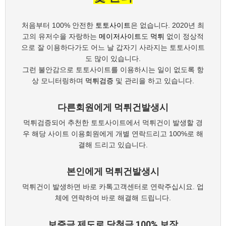
처음부터 100% 안전한
토토사이트
은 없습니다. 2020년 최
고의 유저수을 자랑하는
메이저사이트
도
먹튀
없이 정상적
으로 잘 이용하다가도 어느 날 갑자기 사라지는 토토사이트
도 많이 있습니다.
그런 불안감으로 토토사이트를 이용하시는 일이 없도록 항
상 모니터링하며
먹튀검증
및 관리을 하고 있습니다.
다른회원에게 먹튀건발생시
먹튀검증되어 추천한 토토사이트에서 먹튀건이 발생할 경
우 해당 사이트 이용회원에게 개별 연락드리고 100%로 해
결해 드리고 있습니다.
본인에게 먹튀건발생시
먹튀건이 발생하면 바로 카톡고객센터로 연락주십시요. 업
체에 연락하여 바로 해결해 드립니다.
보증금 제도로 당첨금 100% 보장