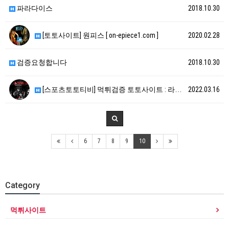
파라다이스
2018.10.30
[토토사이트] 원피스 [ on-epiece1.com ]
2020.02.28
검증요청합니다
2018.10.30
[스포츠토토티비] 먹튀검증 토토사이트 : 라이언2 [ …
2022.03.16
6
7
8
9
10
Category
먹튀사이트