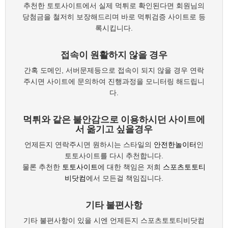
추천한 토토사이트에서 실제 먹튀로 확인된다면 회원님의
당첨금을 철저히 보장해드리며 바로 먹튀검증 사이트로 등
록시킵니다.
접속이 원활하지 않을 경우
간혹 도메인, 서버문제등으로 접속이 되지 않을 경우 연락
주시면 사이트에 문의하여 진행과정을 모니터링 해드립니
다.
먹튀와 같은 불안감으로 이용하시던 사이트에
서 옮기고 싶을경우
언제든지 연락주시면 원하시는 스타일의
안전한놀이터
인
토토사이트를 다시 추천합니다.
물론 추천한
토토사이트
에 대한 책임은 저희
스포츠토토티
비닷컴
에서 모든걸 책임집니다.
기타 불편사항
기타 불편사항이 있을 시엔 언제든지 스포츠토토티비닷컴