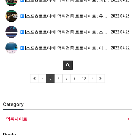
[스포츠토토티비] 먹튀검증 토토사이트 : 썸 [ htt…
2022.04.26
[스포츠토토티비] 먹튀검증 토토사이트 : 유로스타 [ …
2022.04.25
[스포츠토토티비] 먹튀검증 토토사이트 : 스카이 [ h…
2022.04.25
[스포츠토토티비] 먹튀검증 토토사이트 : 이루마 [ h…
2022.04.22
6
7
8
9
10
Category
먹튀사이트
Posts
+