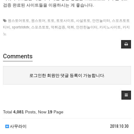
검증 완료된 사이트들을 이용하시는 게 좋습니다.
원스토어토토
,
원스토어
,
토토
,
토토사이트
,
사설토토
,
안전놀이터
,
스포츠토토
티비
,
sportstototv
,
스포츠토토
,
먹튀검증
,
먹튀
,
안전한놀이터
,
카지노사이트
,
카지
노
Comments
로그인한 회원만 댓글 등록이 가능합니다.
Total
4,081
Posts, Now
19
Page
사무라이
2018.10.30