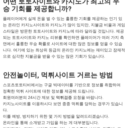
어떤 토토사이트와 카지노가 최고의 우
승 기회를 제공합니까?
플레이어에게 실제 돈을 벌 수 있는 훌륭한 기회를 제공하는 인기 있
는 온라인 카지노사이트와 카지노가 많이 있지만, 지불금 비율과 게임
스타일은 방문한 토토사이트와 카지노에 따라 달라질 것입니다. 제공
되는 토토사이트와 카지노 리뷰를 확인하면 플레이어가 여러 가지 측
면에서 훌륭한 우승 확률로 사이트에 대한 많은 정보를 얻을 수 있습
니다. 여기에 있는 최상위 등급의 온라인 카지노에는 재미있고 잠재적
으로 심각한 지불금을 받을 수 있는 많은 기회가 있습니다.
안전놀이터, 먹튀사이트 거르는 방법
스포츠토토티비에서는 구글 빅데이터를 기반으로 정보를 취합하여
정확한 먹튀 사이트에 대한 정보를 제공해 드립니다.
회원여러분의 24시간 제보 및
먹튀검증
요청을 바랍니다.
카지노사이트를 이용하시다 보면 종종 먹튀를 당하는 경우가 있습니
다.
이를 예방, 방지하기 위한 몇 가지 방법을 알려드리겠습니다.
온라인을 통해 소개받고 가입을 하는 게 대부분입니다.