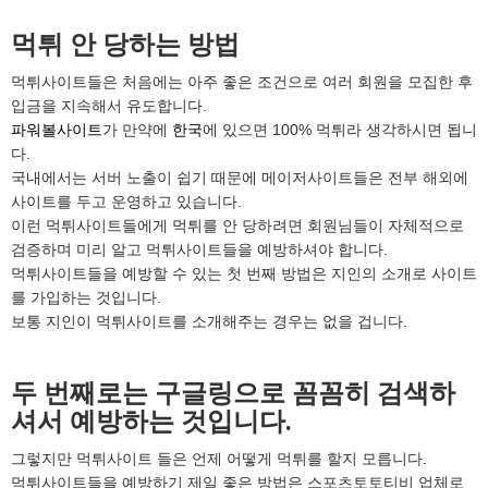
먹튀 안 당하는 방법
먹튀사이트들은 처음에는 아주 좋은 조건으로 여러 회원을 모집한 후
입금을 지속해서 유도합니다.
파워볼사이트
가 만약에
한국
에 있으면 100% 먹튀라 생각하시면 됩니
다.
국내에서는 서버 노출이 쉽기 때문에 메이저사이트들은 전부 해외에
사이트를 두고 운영하고 있습니다.
이런 먹튀사이트들에게 먹튀를 안 당하려면 회원님들이 자체적으로
검증하며 미리 알고 먹튀사이트들을 예방하셔야 합니다.
먹튀사이트들을 예방할 수 있는 첫 번째 방법은 지인의 소개로 사이트
를 가입하는 것입니다.
보통 지인이 먹튀사이트를 소개해주는 경우는 없을 겁니다.
두 번째로는 구글링으로 꼼꼼히 검색하
셔서 예방하는 것입니다.
그렇지만 먹튀사이트 들은 언제 어떻게 먹튀를 할지 모릅니다.
먹튀사이트들을 예방하기 제일 좋은 방법은 스포츠토토티비 업체로