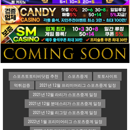
스포츠토토티비닷컴 추천
스포츠중계
토토사이트
먹튀검증
2021년 12월 프리미어리그 스포츠중계 일정
2021년 12월 라리가 스포츠중계 일정
2021년 12월 분데스리가 스포츠중계 일정
2021년 12월 리그앙 스포츠중계 일정
2022년 1월 프리미어리그 스포츠중계 일정