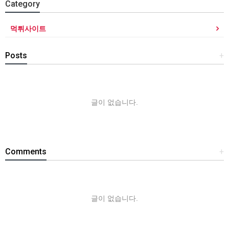
Category
먹튀사이트
Posts
+
글이 없습니다.
Comments
+
글이 없습니다.