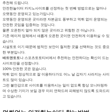
추천해 드립니다.
안전한놀이터 카지노사이트를 선정하는 첫 번째 방법으로는 얼마나
오랫동안 운영되고 있는가입니다.
오랫동안 운영되온 곳이라면 자본금도 풍부하고 먹튀 없이 운영되는
안전한 곳임을 입증하는 것입니다.
물론 오픈한지 얼마 되지 않은 곳이라고 위험한 건 아닙니다.
기존 메이저 업체에서 새롭게 오픈한 곳이면 안전하게 이용하실 수 있
습니다.
사설토토 이기 때문에 법적인 보안이 철저한 곳을 선택하는 것도 중요
한 부분입니다.
배트맨토토
나 스포츠토토티비에서 추천하는 안전하다는 확신이 드는
사이트만을 선정합니다.
100% 안전한 곳은 없습니다.
먹튀 없이 정상적으로 잘 이용하다가도 어느 날 갑자기 사라지는 사이
트도 많이 있습니다.
그런 불안감으로 사이트를 이용하시는 일이 없도록 항상 모니터링하
며 수상한 기미가 보일 경우 미리 연락드려 피해받지 않도록 도와드리
고 있습니다.