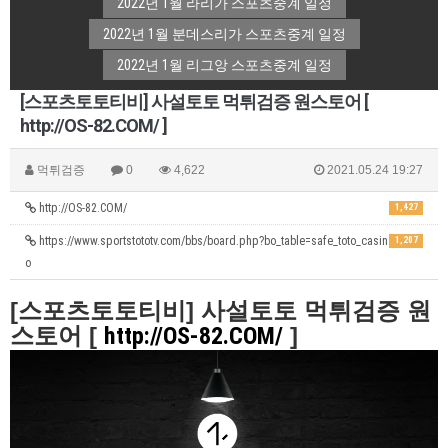
2022년 1월 라리가 스포츠중계 일정
2022년 1월 분데스리가 스포츠중계 일정
2022년 1월 리그앙 스포츠중계 일정
[스포츠토토티비] 사설토토 먹튀검증 원스토어 [
http://OS-82.COM/ ]
먹튀검증
0
4,622
2021.05.24 19:27
http://OS-82.COM/
1,427
https://www.sportstototv.com/bbs/board.php?bo_table=safe_toto_casin
1,207
o
[스포츠토토티비]
사설토토 먹튀검증 원
스토어 [
http://OS-82.COM/
]