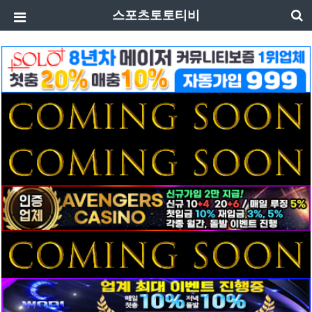
스포츠토토티비