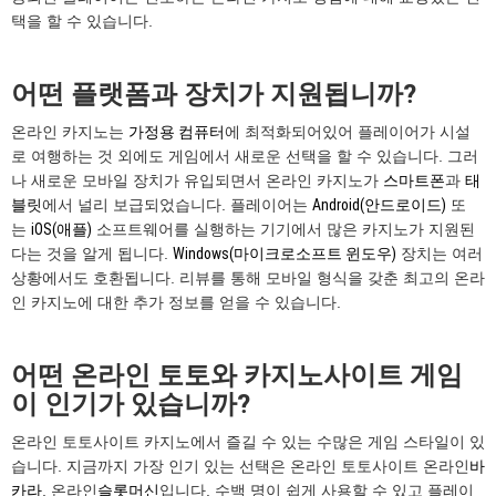
택을 할 수 있습니다.
어떤 플랫폼과 장치가 지원됩니까?
온라인 카지노는
가정용 컴퓨터
에 최적화되어있어 플레이어가 시설
로 여행하는 것 외에도 게임에서 새로운 선택을 할 수 있습니다. 그러
나 새로운 모바일 장치가 유입되면서 온라인 카지노가
스마트폰
과
태
블릿
에서 널리 보급되었습니다. 플레이어는
Android(안드로이드)
또
는
iOS(애플)
소프트웨어를 실행하는 기기에서 많은 카지노가 지원된
다는 것을 알게 됩니다.
Windows(마이크로소프트 윈도우)
장치는 여러
상황에서도 호환됩니다. 리뷰를 통해 모바일 형식을 갖춘 최고의 온라
인 카지노에 대한 추가 정보를 얻을 수 있습니다.
어떤 온라인 토토와 카지노사이트 게임
이 인기가 있습니까?
온라인 토토사이트 카지노에서 즐길 수 있는 수많은 게임 스타일이 있
습니다. 지금까지 가장 인기 있는 선택은 온라인 토토사이트 온라인
바
카라
, 온라인
슬롯머신
입니다. 수백 명이 쉽게 사용할 수 있고 플레이