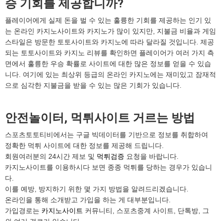
승 기회를 제공합니까?
플레이어에게 실제 돈을 벌 수 있는 훌륭한 기회를 제공하는 인기 있
는 온라인 카지노사이트와 카지노가 많이 있지만, 지불금 비율과 게임
스타일은 방문한 토토사이트와 카지노에 따라 달라질 것입니다. 제공
되는 토토사이트와 카지노 리뷰를 확인하면 플레이어가 여러 가지 측
면에서 훌륭한 우승 확률로 사이트에 대한 많은 정보를 얻을 수 있습
니다. 여기에 있는 최상위 등급의 온라인 카지노에는 재미있고 잠재적
으로 심각한 지불금을 받을 수 있는 많은 기회가 있습니다.
안전놀이터, 먹튀사이트 거르는 방법
스포츠토토티비에서는 구글 빅데이터를 기반으로 정보를 취합하여
정확한 먹튀 사이트에 대한 정보를 제공해 드립니다.
회원여러분의 24시간 제보 및
먹튀검증
요청을 바랍니다.
카지노사이트를 이용하시다 보면 종종 먹튀를 당하는 경우가 있습니
다.
이를 예방, 방지하기 위한 몇 가지 방법을 알려드리겠습니다.
온라인을 통해 소개받고 가입을 하는 게 대부분입니다.
가입경로는
카지노사이트
커뮤니티, 스포츠중계 사이트, 단톡방, 그