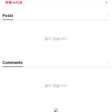
먹튀사이트
Posts
+
글이 없습니다.
Comments
+
글이 없습니다.