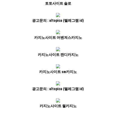
토토사이트 솔로
광고문의 : altopica (텔레그램 id)
카지노사이트 어벤져스카지노
카지노사이트 캔디카지노
카지노사이트 sm카지노
광고문의 : altopica (텔레그램 id)
카지노사이트 월카지노