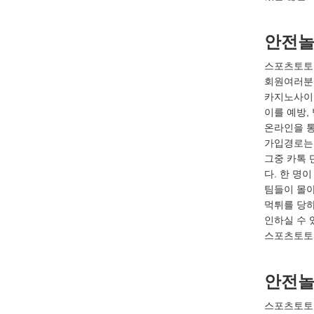
안전놀
스포츠토토
회원여러분의
카지노사이
이를 예방,
온라인을 통
가입경로
그중 카톡 
다. 한 명
팀들이 몰아
먹튀를 당하
인하실 수 
스포츠토토티
안전놀
스포츠토토