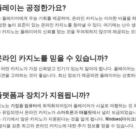
플레이는 공정한가요?
 플레이어에게 우승 기회를 제공하며, 온라인 카지노는 이러한 비율을 허
정한 놀이 표준이 있는 온라인 카지노를 찾아낼 수 있다. 여기에는 난수 생
 카지노는 플레이어의 신뢰를 얻는 것을 두려워하지 않으며 제공되는 모
온라인 카지노를 믿을 수 있습니까?
어떤 카지노가 가장 신뢰받고 인기가 있는지 알아야 합니다. 플레이어는
견을 고려하는 것이 좋습니다. 최신 정보가 제공되면 플레이어는 선호하는
플랫폼과 장치가 지원됩니까?
지노는
가정용 컴퓨터
에 최적화되어있어 플레이어가 시설로 여행하는 것 외
가 유입되면서 온라인 카지노가
스마트폰
과
태블릿
에서 널리 보급되었습
 기기에서 많은 카지노가 지원된다는 것을 알게 됩니다.
Windows(마이
형식을 갖춘 최고의 온라인 카지노에 대한 추가 정보를 얻을 수 있습니다.