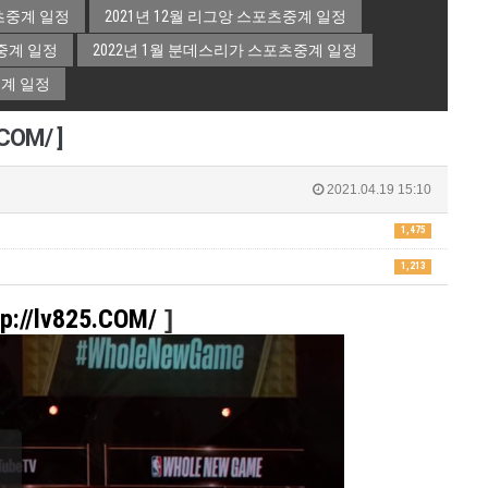
포츠중계 일정
2021년 12월 리그앙 스포츠중계 일정
츠중계 일정
2022년 1월 분데스리가 스포츠중계 일정
중계 일정
OM/ ]
2021.04.19 15:10
1,475
1,213
tp://lv825.COM/
]