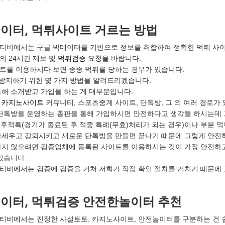
이터, 먹튀사이트 거르는 방법
티비에서는 구글 빅데이터를 기반으로 정보를 취합하여 정확한 먹튀 사이
 24시간 제보 및
먹튀검증
요청을 바랍니다.
트를 이용하시다 보면 종종 먹튀를 당하는 경우가 있습니다.
 방지하기 위한 몇 가지 방법을 알려드리겠습니다.
해 소개받고 가입을 하는 게 대부분입니다.
는
카지노사이트
커뮤니티, 스포츠중계 사이트, 단톡방, 그 외 여러 경로가
단톡방을 운영하는 총판을 통해 가입하시면 안전하다고 생각들 하시는데 
이 후적특(경기가 종료된 후 적중 특례(무효)처리가 되는 경우)이나 부분 
세우고 강퇴시키고 새로운 단톡방을 만들면 끝나기 때문에 그렇게 안전
지 않으려면 검증업체에 등록된 사이트를 이용하시는 것이 가장 안전하고
있습니다.
비에서는 검증에 검증을 거쳐 저희가 직접 확인 절차를 거치기 때문에 
이터, 먹튀검증 안전한놀이터 추천
티비에서는 진정한 사설토토, 카지노사이트, 안전놀이터를 구분하는 건 