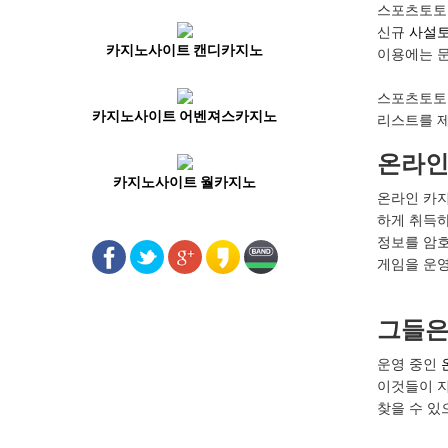
스포츠토토
신규
사설
카지노사이트 캔디카지노
이용에는 
스포츠토토
카지노사이트 어벤져스카지노
리스트를 
온라인
카지노사이트 월카지노
온라인 카지
하게 취득하
정보를 암
게임을 운
그들은
운영 중인
이것들이 지
찾을 수 있