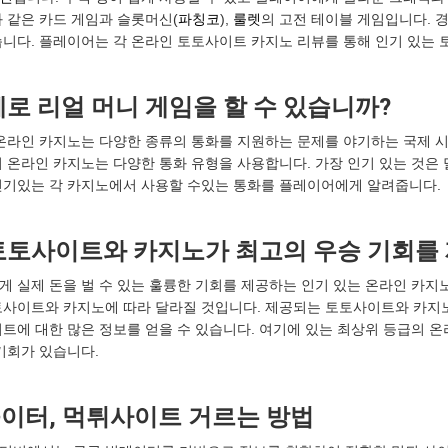
과 같은 카드 게임과 슬롯머신(
파칭코
),
룰렛
의 고전 테이블 게임입니다. 
니다. 플레이어는 각 온라인 토토사이트 카지노 리뷰를 통해 인기 있는 
폐로 리얼 머니 게임을 할 수 있습니까?
온라인 카지노는 다양한 종류의 통화를 지원하는 문제를 야기하는 국제 
 온라인 카지노는 다양한 통화 유형을 사용합니다. 가장 인기 있는 것은 
인기있는 각 카지노에서 사용할 수있는 통화를 플레이어에게 알려줍니다.
토토사이트와 카지노가 최고의 우승 기회를
 실제 돈을 벌 수 있는 훌륭한 기회를 제공하는 인기 있는 온라인 카지
사이트와 카지노에 따라 달라질 것입니다. 제공되는 토토사이트와 카지노
트에 대한 많은 정보를 얻을 수 있습니다. 여기에 있는 최상위 등급의 
기회가 있습니다.
이터, 먹튀사이트 거르는 방법