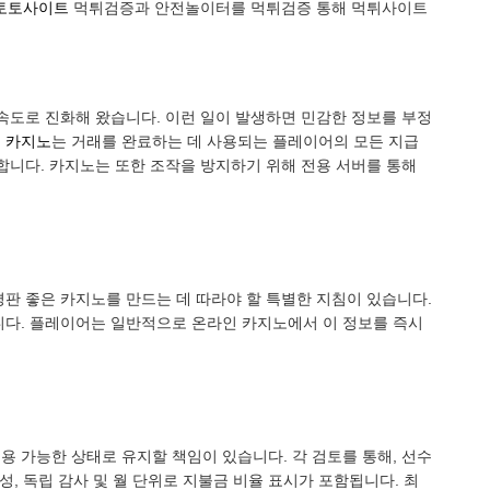
토토사이트
먹튀검증과 안전놀이터를 먹튀검증 통해 먹튀사이트
 속도로 진화해 왔습니다. 이런 일이 발생하면 민감한 정보를 부정
인
카지노
는 거래를 완료하는 데 사용되는 플레이어의 모든 지급
합니다. 카지노는 또한 조작을 방지하기 위해 전용 서버를 통해
평판 좋은 카지노를 만드는 데 따라야 할 특별한 지침이 있습니다.
니다. 플레이어는 일반적으로 온라인 카지노에서 이 정보를 즉시
.
용 가능한 상태로 유지할 책임이 있습니다. 각 검토를 통해, 선수
성, 독립 감사 및 월 단위로 지불금 비율 표시가 포함됩니다. 최