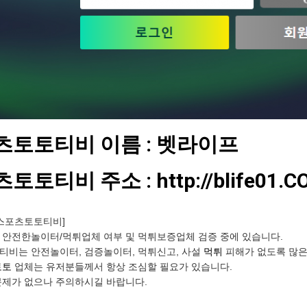
츠토토티비 이름 : 벳라이프
토티비 주소 : http://blife01.C
 스포츠토토티비]
안전한놀이터/먹튀업체 여부 및 먹튀보증업체 검증 중에 있습니다.
티비는 안전놀이터, 검증놀이터, 먹튀신고, 사설
먹튀
피해가 없도록 많은
토토
업체는 유저분들께서 항상 조심할 필요가 있습니다.
문제가 없으나 주의하시길 바랍니다.