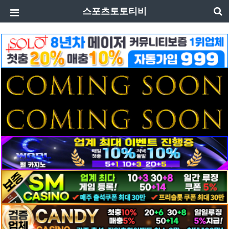
스포츠토토티비