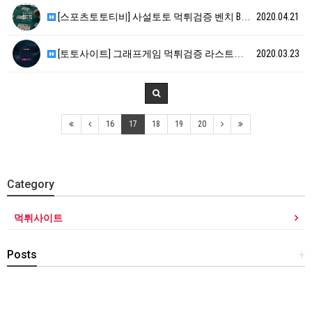
[스포츠토토티비] 사설토토 먹튀검증 벤치 BENCH […
2020.04.21
[토토사이트] 그래프게임 먹튀검증 라스트벳 LASTBE…
2020.03.23
16
17
18
19
20
Category
먹튀사이트
Posts
+