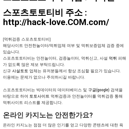
스포츠토토티비 주소 :
http://hack-love.COM.com/
[먹튀검증 스포츠토토티비]
해당사이트 안전한놀이터/먹튀업체 여부 및 먹튀보증업체 검증 중에
있습니다.
스포츠토토티비는 안전놀이터, 검증놀이터, 먹튀신고, 사설
먹튀
피해
가 없도록 많은 제보 부탁드립니다.
신규
사설토토
업체는 유저분들께서 항상 조심할 필요가 있습니다.
이용에는 문제가 없으나 주의하시길 바랍니다.
스포츠토토티비는 빅데이터의 데이터베이스 및
구글(google)
검색을
바탕으로 하여
토토사이트
먹튀검증과 안전놀이터를 먹튀검증 통해
먹튀사이트 리스트를 제공합니다.
온라인 카지노는 안전한가요?
온라인 카지노는 점점 더 많은 인기를 얻고 다양한 콘텐츠에 대한 욕