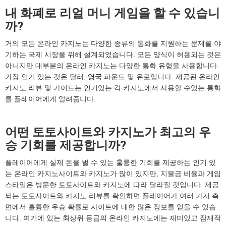
내 화폐로 리얼 머니 게임을 할 수 있습니
까?
거의 모든 온라인 카지노는 다양한 종류의 통화를 지원하는 문제를 야
기하는 국제 시장을 위해 설계되었습니다. 모든 양식이 허용되는 것은
아니지만 대부분의 온라인 카지노는 다양한 통화 유형을 사용합니다.
가장 인기 있는 것은 달러,
영국
파운드 및 유로입니다. 제공된 온라인
카지노 리뷰 및 가이드는 인기있는 각 카지노에서 사용할 수있는 통화
를 플레이어에게 알려줍니다.
어떤 토토사이트와 카지노가 최고의 우
승 기회를 제공합니까?
플레이어에게 실제 돈을 벌 수 있는 훌륭한 기회를 제공하는 인기 있
는 온라인 카지노사이트와 카지노가 많이 있지만, 지불금 비율과 게임
스타일은 방문한 토토사이트와 카지노에 따라 달라질 것입니다. 제공
되는 토토사이트와 카지노 리뷰를 확인하면 플레이어가 여러 가지 측
면에서 훌륭한 우승 확률로 사이트에 대한 많은 정보를 얻을 수 있습
니다. 여기에 있는 최상위 등급의 온라인 카지노에는 재미있고 잠재적