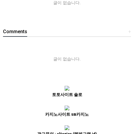
글이 없습니다.
Comments
+
글이 없습니다.
토토사이트 솔로
카지노사이트 sm카지노
광고문의 : altopica (텔레그램 id)