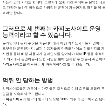
자들이 입게 되기도 합니다. 그렇기에 오랜 기간 축적해온 운영방식으
로 다양한 노하우 바탕으로 안정적인 운영이 가능한지도 확인을 꼭 해
봐야만 합니다.
그러므로 세 번째는 카지노사이트 운영
능력이라고 할 수 있습니다.
온라인이나 문자 수많은 커뮤니티에서 해당 카지노사이트가 얼마나
오랫동안 운영됐는지, 실제 이용자들의 만족도가 어느 정도인지를 게
시판을 통해 배팅 사용자가 얼마인지를 알아봐야 하며
IP
등을 추적하
여 해외에서 운영하는지 또한 지인을 통해 신뢰할 수 있는지 확인하여
카지노사이트를 이용하는 게 바람직하다고 할 수 있습니다.
먹튀 안 당하는 방법
먹튀사이트들은 처음에는 아주 좋은 조건으로 여러 회원을 모집한 후
입금을 지속해서 유도합니다.
파워볼사이트
가 만약에
한국
에 있으면 100% 먹튀라 생각하시면 됩니
다.