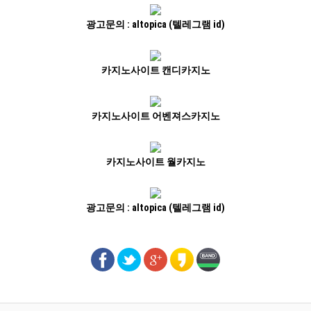
광고문의 : altopica (텔레그램 id)
카지노사이트 캔디카지노
카지노사이트 어벤져스카지노
카지노사이트 월카지노
광고문의 : altopica (텔레그램 id)