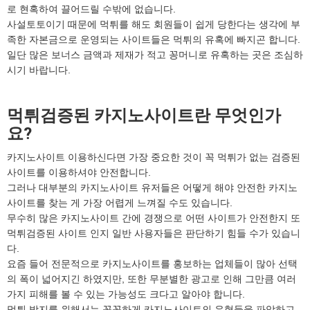
로 현혹하여 끌어드릴 수밖에 없습니다.
사설토토이기 때문에 먹튀를 해도 회원들이 쉽게 당한다는 생각에 부
족한 자본금으로 운영되는 사이트들은 먹튀의 유혹에 빠지곤 합니다.
일단 많은 보너스 금액과 제재가 적고 꽁머니로 유혹하는 곳은 조심하
시기 바랍니다.
먹튀검증된 카지노사이트란 무엇인가
요?
카지노사이트 이용하신다면 가장 중요한 것이 꼭 먹튀가 없는 검증된
사이트를 이용하셔야 안전합니다.
그러나 대부분의 카지노사이트 유저들은 어떻게 해야 안전한 카지노
사이트를 찾는 게 가장 어렵게 느껴질 수도 있습니다.
무수히 많은 카지노사이트 간에 경쟁으로 어떤 사이트가 안전한지 또
먹튀검증된 사이트 인지 일반 사용자들은 판단하기 힘들 수가 있습니
다.
요즘 들어 전문적으로 카지노사이트를 홍보하는 업체들이 많아 선택
의 폭이 넓어지긴 하였지만, 또한 무분별한 광고로 인해 그만큼 여러
가지 피해를 볼 수 있는 가능성도 크다고 알아야 합니다.
먹튀 방지를 위해서는 꼼꼼하게 카지노사이트의 유형들을 파악하고