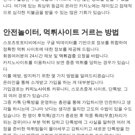
니다. 여기에 있는 최상위 등급의 온라인 카지노에는 재미있고 잠재적
으로 심각한 지불금을 받을 수 있는 많은 기회가 있습니다.
안전놀이터, 먹튀사이트 거르는 방법
스포츠토토티비에서는 구글 빅데이터를 기반으로 정보를 취합하여
정확한 먹튀 사이트에 대한 정보를 제공해 드립니다.
회원여러분의 24시간 제보 및
먹튀검증
요청을 바랍니다.
카지노사이트를 이용하시다 보면 종종 먹튀를 당하는 경우가 있습니
다.
이를 예방, 방지하기 위한 몇 가지 방법을 알려드리겠습니다.
온라인을 통해 소개받고 가입을 하는 게 대부분입니다.
가입경로는
카지노사이트
커뮤니티, 스포츠중계 사이트, 단톡방, 그
외 여러 경로가 있습니다.
그중 카톡 단톡방을 운영하는 총판을 통해 가입하시면 안전하다고 생
각들 하시는데 그나마 낫다는 생각은 들지만 고도의 수법이 있을 수도
있습니다. 한 명이 후적특(경기가 종료된 후 적중 특례(무효)처리가
되는 경우)이나 부분 먹튀 당하고 단톡방에 그 사실을 말하면 여러 계
정을 준비한 먹튀팀들이 몰아세우고 강퇴시키고 새로운 단톡방을 만