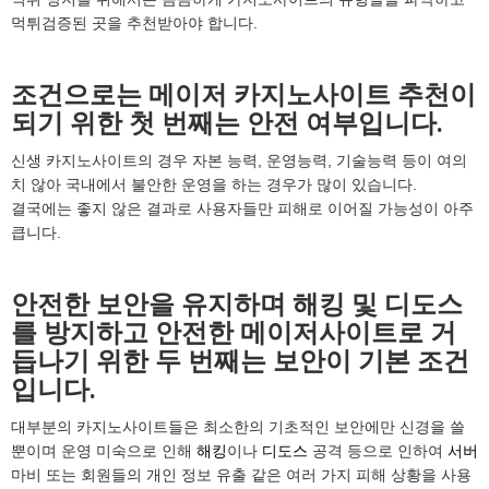
먹튀검증된 곳을 추천받아야 합니다.
조건으로는 메이저 카지노사이트 추천이
되기 위한 첫 번째는 안전 여부입니다.
신생 카지노사이트의 경우 자본 능력, 운영능력, 기술능력 등이 여의
치 않아 국내에서 불안한 운영을 하는 경우가 많이 있습니다.
결국에는 좋지 않은 결과로 사용자들만 피해로 이어질 가능성이 아주
큽니다.
안전한 보안을 유지하며 해킹 및 디도스
를 방지하고 안전한 메이저사이트로 거
듭나기 위한 두 번째는 보안이 기본 조건
입니다.
대부분의 카지노사이트들은 최소한의 기초적인 보안에만 신경을 쓸
뿐이며 운영 미숙으로 인해
해킹
이나
디도스
공격 등으로 인하여
서버
마비 또는 회원들의 개인 정보 유출 같은 여러 가지 피해 상황을 사용