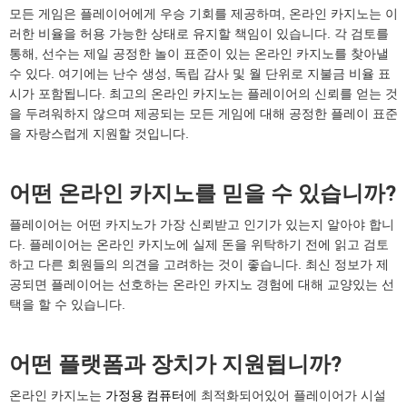
모든 게임은 플레이어에게 우승 기회를 제공하며, 온라인 카지노는 이
러한 비율을 허용 가능한 상태로 유지할 책임이 있습니다. 각 검토를
통해, 선수는 제일 공정한 놀이 표준이 있는 온라인 카지노를 찾아낼
수 있다. 여기에는 난수 생성, 독립 감사 및 월 단위로 지불금 비율 표
시가 포함됩니다. 최고의 온라인 카지노는 플레이어의 신뢰를 얻는 것
을 두려워하지 않으며 제공되는 모든 게임에 대해 공정한 플레이 표준
을 자랑스럽게 지원할 것입니다.
어떤 온라인 카지노를 믿을 수 있습니까?
플레이어는 어떤 카지노가 가장 신뢰받고 인기가 있는지 알아야 합니
다. 플레이어는 온라인 카지노에 실제 돈을 위탁하기 전에 읽고 검토
하고 다른 회원들의 의견을 고려하는 것이 좋습니다. 최신 정보가 제
공되면 플레이어는 선호하는 온라인 카지노 경험에 대해 교양있는 선
택을 할 수 있습니다.
어떤 플랫폼과 장치가 지원됩니까?
온라인 카지노는
가정용 컴퓨터
에 최적화되어있어 플레이어가 시설