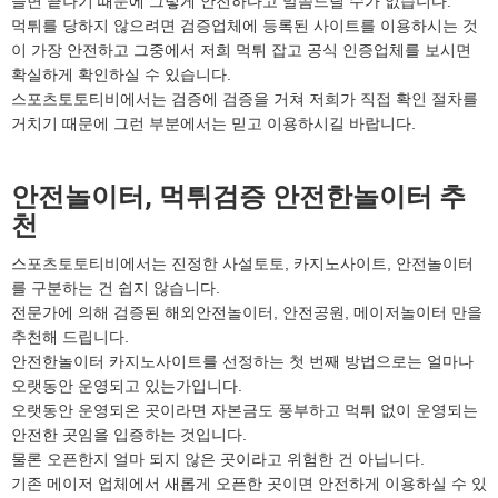
들면 끝나기 때문에 그렇게 안전하다고 말씀드릴 수가 없습니다.
먹튀를 당하지 않으려면 검증업체에 등록된 사이트를 이용하시는 것
이 가장 안전하고 그중에서 저희 먹튀 잡고 공식 인증업체를 보시면
확실하게 확인하실 수 있습니다.
스포츠토토티비에서는 검증에 검증을 거쳐 저희가 직접 확인 절차를
거치기 때문에 그런 부분에서는 믿고 이용하시길 바랍니다.
안전놀이터, 먹튀검증 안전한놀이터 추
천
스포츠토토티비에서는 진정한 사설토토, 카지노사이트, 안전놀이터
를 구분하는 건 쉽지 않습니다.
전문가에 의해 검증된 해외안전놀이터, 안전공원, 메이저놀이터 만을
추천해 드립니다.
안전한놀이터 카지노사이트를 선정하는 첫 번째 방법으로는 얼마나
오랫동안 운영되고 있는가입니다.
오랫동안 운영되온 곳이라면 자본금도 풍부하고 먹튀 없이 운영되는
안전한 곳임을 입증하는 것입니다.
물론 오픈한지 얼마 되지 않은 곳이라고 위험한 건 아닙니다.
기존 메이저 업체에서 새롭게 오픈한 곳이면 안전하게 이용하실 수 있