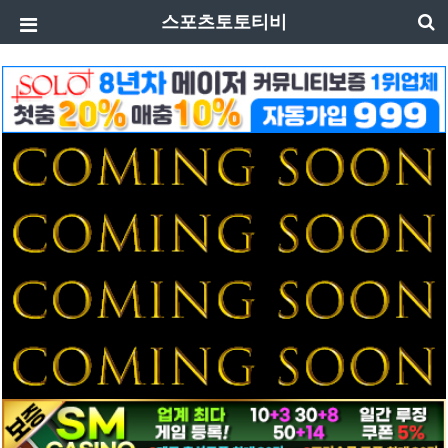
스포츠토토티비