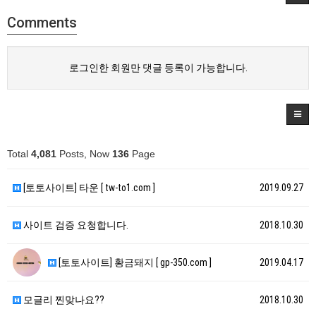
Comments
로그인한 회원만 댓글 등록이 가능합니다.
Total
4,081
Posts, Now
136
Page
[토토사이트] 타운 [ tw-to1.com ]
2019.09.27
사이트 검증 요청합니다.
2018.10.30
[토토사이트] 황금돼지 [ gp-350.com ]
2019.04.17
모글리 찐맞나요??
2018.10.30