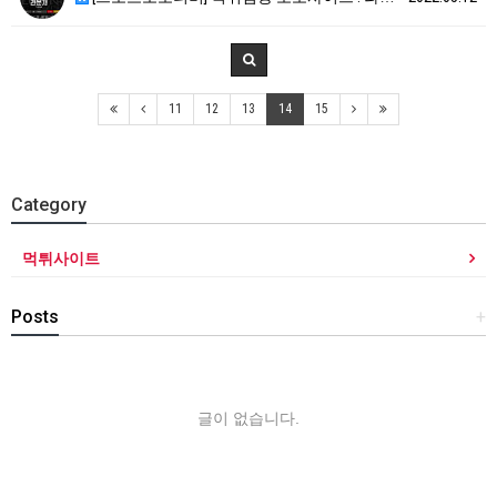
11
12
13
14
15
Category
먹튀사이트
Posts
+
글이 없습니다.