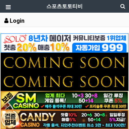
스포츠토토티비
Login