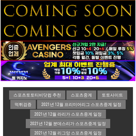
스포츠토토티비닷컴 추천
스포츠중계
토토사이트
먹튀검증
2021년 12월 프리미어리그 스포츠중계 일정
2021년 12월 라리가 스포츠중계 일정
2021년 12월 분데스리가 스포츠중계 일정
2021년 12월 리그앙 스포츠중계 일정