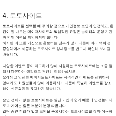
4. 토토사이트
토토사이트를 선택할 때 주의할 점으로 개인정보 보안이 안전하고, 환
전이 잘 나오는 메이저사이트의 핵심적인 요점은 놀이터의 운영 기간
과 먹튀 이력을 확인하셔야 합니다.
하지만 이 또한 거짓으로 홍보하는 경우가 많기 때문에 여러 먹튀 검
증업체에서 제공하는 토토사이트 상세정보를 반드시 확인해 보시길
바랍니다.
다양한 이벤트 등이 과도하게 많이 지원하는 토토사이트에는 조금 멀
리 내다본다는 생각으로 천천히 이용하십시오.
오래되고 안전한 메이저토토사이트는 파격적인 이벤트를 진행하지
않더라도 회원분들이 많이 이용하시기 때문에 특별히 이벤트를 강조
하여 신규회원을 유치하지 않습니다.
승인 전화가 없는 토토사이트는 일단 가입이 쉽기 때문에 안전놀이터
로 가기에는 힘든 부분이 분명 따릅니다.
일단 승인 전화가 있고 보안을 중요시하는 토토사이트를 찾아 이용하