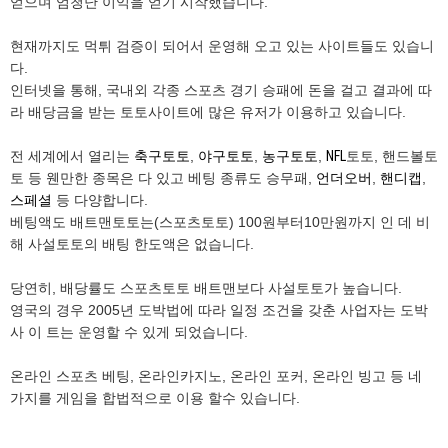
얻으며 엄청난 이익을 얻기 시작했습니다.
현재까지도 먹튀 검증이 되어서 운영해 오고 있는 사이트들도 있습니
다.
인터넷을 통해, 국내외 각종 스포츠 경기 승패에 돈을 걸고 결과에 따
라 배당금을 받는 토토사이트에 많은 유저가 이용하고 있습니다.
전 세계에서 열리는
축구토토
,
야구토토
,
농구토토
,
NFL
토토, 핸드볼토
토 등 웬만한 종목은 다 있고 베팅 종류도 승무패,
언더오버
,
핸디캡
,
스페셜
등 다양합니다.
베팅액도 배트맨토토는(스포츠토토) 100원부터10만원까지 인 데 비
해 사설토토의 배팅 한도액은 없습니다.
당연히, 배당률도 스포츠토토 배트맨보다 사설토토가 높습니다.
영국의 경우 2005년 도박법에 따라 일정 조건을 갖춘 사업자는 도박
사 이 트는 운영할 수 있게 되었습니다.
온라인 스포츠 베팅, 온라인카지노, 온라인 포커, 온라인 빙고 등 네
가지를 게임을 합법적으로 이용 할수 있습니다.