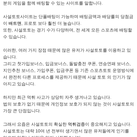
분의 게임을 함께 배팅할 수 있는 사이트를 말합니다.
사설토토사이트는 단폴배팅이 가능하며 배팅금액과 배당률의 당첨금
이
배트맨
, 프로토 보다 훨씬 더 높습니다.
또한, 사설토토는 경기 수가 다양하며, 전 세계 모든 스포츠에 배팅할
수 있습니다.
이러한, 여러 가지 장점 때문에 많은 유저가 사설토토를 이용하고 있
습니다.
그리고 첫가입보너스, 입금보너스, 돌발충전 쿠폰, 연승연패 보너스,
지인추천 보너스, 가입쿠폰, 입금쿠폰 등 기존 스포츠토토 운영방식에
서 완전히 다른 프로세스를 제공하기 때문에 사설 토토 의 인기가 많
아지고 있습니다.
하지만 최근 먹튀 사고가 상당히 자주 생겨나고 있습니다.
법의 보호가 없기 때문에 개인정보 보호가 되지 않는 것이 사설토토의
가장 큰 단점입니다.
그래서 요즘은 사설토토의 확실한
먹튀검증
이 중요해지고 있습니다.
사설토토는 대략 10여 년 전부터 생기면서 많은 유저들에게 인기를