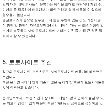
럽의 대형 배팅 회사들이 운영하는 방식을 토대로 배당이나 게임 수,
이벤트 등 적용하여 배트맨보다 훨씬 편하고 쉽게 이용할 수 있으며
환수율이 높습니다.
충전보너스가 높으면 환수율이 더 높을 수밖에 없는 것도 기정사실이
며 충전 및 환전이 자유로우며 24시간 배팅이 가능 등 많은 장점이 있
는데도 불구하고 사설 토토사이트에 꺼리는 이유 중 가장 큰 것은 먹
튀라고 할 수 있습니다.
5. 토토사이트 추천
최고의 토토사이트, 스포츠토토, 사설토토사이트 커뮤니티 배트맨토
토입니다.
최근 온라인 시대에 맞게 기존의 많은 유저가 발 빠르게
토토사이트
를
많이 이용하고 있습니다.
온라인토토사이트는 시간과 장소에 구애받지 않고 편하게 즐길 수 있
는 최고의 강점이 있기 떄문에 최근 10년 동안 급속도로 성장하고 있