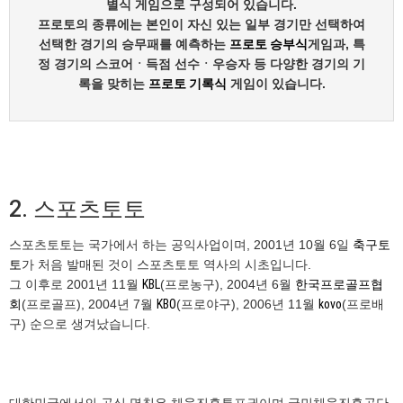
별식 게임으로 구성되어 있습니다.
프로토의 종류에는 본인이 자신 있는 일부 경기만 선택하여
선택한 경기의 승무패를 예측하는
프로토 승부식
게임과, 특
정 경기의 스코어ㆍ득점 선수ㆍ우승자 등 다양한 경기의 기
록을 맞히는
프로토 기록식
게임이 있습니다.
2. 스포츠토토
스포츠토토는 국가에서 하는 공익사업이며, 2001년 10월 6일
축구토
토
가 처음 발매된 것이 스포츠토토 역사의 시초입니다.
그 이후로 2001년 11월
KBL
(프로농구), 2004년 6월
한국프로골프협
회
(프로골프), 2004년 7월
KBO
(프로야구), 2006년 11월
kovo
(프로배
구) 순으로 생겨났습니다.