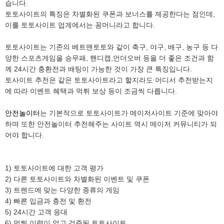
습니다.
토토사이트의 특징은 차별화된 쿠폰과 보너스를 제공한다는 점인데,
이를 토토사이트 업계에서는 꽁머니라고 합니다.
토토사이트는 기존의 베트맨토토와 같이 축구, 야구, 배구, 농구 등 다
양한 스포츠게임을 승무패, 핸디캡,언더오버 등을 더 좋은 조건과 함
께 24시간 충환전과 배팅이 가능한 것이 가장 큰 특징입니다.
토사이트 추천은 같은 토토사이트라고 할지라도 어디서 추천받는지
에 따라 이벤트 혜택과 먹튀 보상 등이 조금씩 다릅니다.
안전놀이터
는 기본적으로 토토사이트가 메이저사이트 기준에 맞아야
하며 또한 안전놀이터 추천해주는 사이트 역시 메이저 커뮤니티가 되
어야 합니다.
1) 토토사이트에 대한 고객 평가
2) 다른 토토사이트와 차별화된 이벤트 및 쿠폰
3) 트렌드에 맞는 다양한 종류의 게임
4) 빠른 입금과 충전 및 환전
5) 24시간 고객 응대
6) 먹튀 이력이 없고 검증된 토토사이트