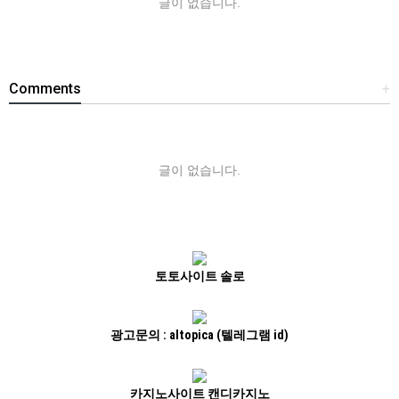
글이 없습니다.
Comments
+
글이 없습니다.
토토사이트 솔로
광고문의 : altopica (텔레그램 id)
카지노사이트 캔디카지노