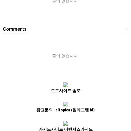
글이 없습니다.
Comments
+
글이 없습니다.
토토사이트 솔로
광고문의 : altopica (텔레그램 id)
카지노사이트 어벤져스카지노