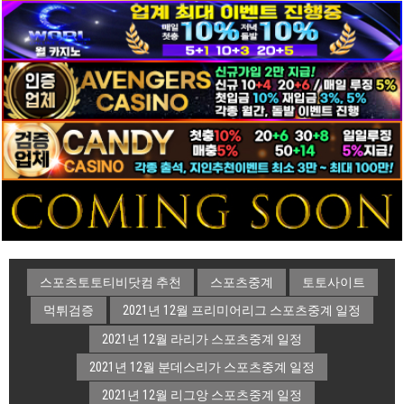
스포츠토토티비닷컴 추천
스포츠중계
토토사이트
먹튀검증
2021년 12월 프리미어리그 스포츠중계 일정
2021년 12월 라리가 스포츠중계 일정
2021년 12월 분데스리가 스포츠중계 일정
2021년 12월 리그앙 스포츠중계 일정