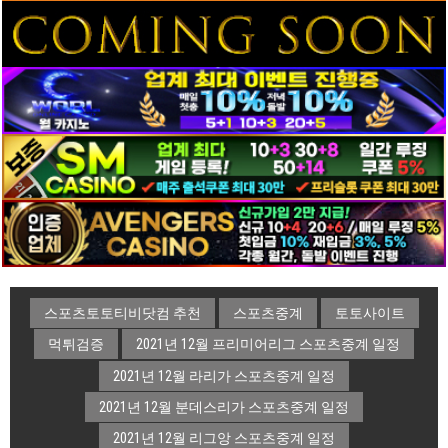
스포츠토토티비닷컴 추천
스포츠중계
토토사이트
먹튀검증
2021년 12월 프리미어리그 스포츠중계 일정
2021년 12월 라리가 스포츠중계 일정
2021년 12월 분데스리가 스포츠중계 일정
2021년 12월 리그앙 스포츠중계 일정