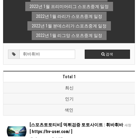
2022년 1월 프리미어리그 스포츠중계 일정
2022년 1월 라리가 스포츠중계 일정
2022년 1월 분데스리가 스포츠중계 일정
2022년 1월 리그앙 스포츠중계 일정
검색
Total 1
최신
인기
색인
[스포츠토토티비] 먹튀검증 토토사이트 : 휘바휘바
새창
[ https://hv-user.com/ ]