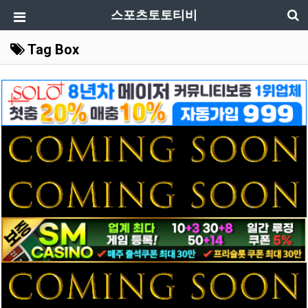
스포츠토토티비
Tag Box