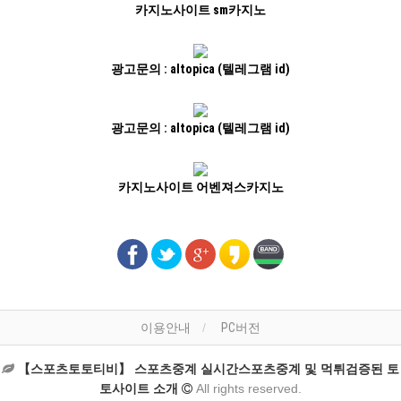
카지노사이트 sm카지노
광고문의 : altopica (텔레그램 id)
광고문의 : altopica (텔레그램 id)
카지노사이트 어벤져스카지노
이용안내
PC버전
【스포츠토토티비】 스포츠중계 실시간스포츠중계 및 먹튀검증된 토
토사이트 소개
All rights reserved.