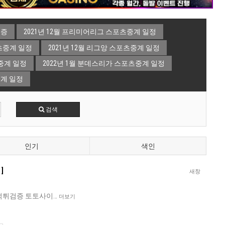
검증
2021년 12월 프리미어리그 스포츠중계 일정
포츠중계 일정
2021년 12월 리그앙 스포츠중계 일정
츠중계 일정
2022년 1월 분데스리가 스포츠중계 일정
중계 일정
검색
인기
색인
]
새창
m/]먹튀검증 토토사이…
더보기