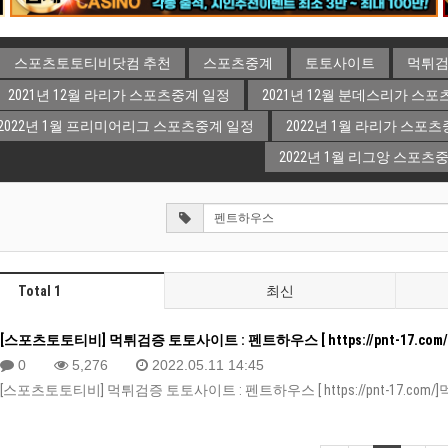
스포츠토토티비닷컴 추천
스포츠중계
토토사이트
먹튀
2021년 12월 라리가 스포츠중계 일정
2021년 12월 분데스리가 스
2022년 1월 프리미어리그 스포츠중계 일정
2022년 1월 라리가 스포
2022년 1월 리그앙 스포츠
Total 1
최신
[스포츠토토티비] 먹튀검증 토토사이트 : 펜트하우스 [ https://pnt-17.com/ 
0
5,276
2022.05.11 14:45
[스포츠토토티비] 먹튀검증 토토사이트 : 펜트하우스 [ https://pnt-17.co