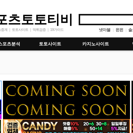
포츠토토티비
넷마블
윈윈
솔
중계 ｜ 토토사이트 ｜ 먹튀검증 ｜ 19가이드
|
|
스포츠분석
토토사이트
카지노사이트