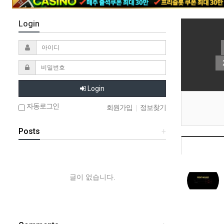
Login
Login
자동로그인
회원가입
|
정보찾기
Posts
+
글이 없습니다.