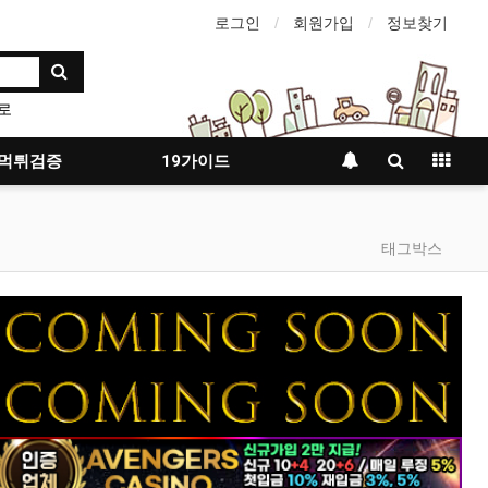
로그인
회원가입
정보찾기
로
먹튀검증
19가이드
태그박스