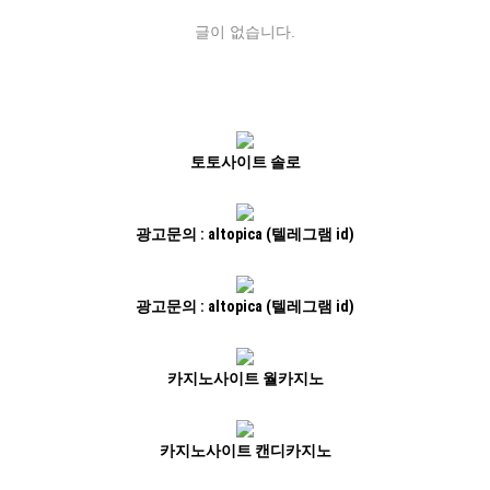
글이 없습니다.
토토사이트 솔로
광고문의 : altopica (텔레그램 id)
광고문의 : altopica (텔레그램 id)
카지노사이트 월카지노
카지노사이트 캔디카지노