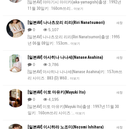
[일본AV] 야마기시 아이카(aika-yamagishi)출생 : 1992년
11월 30일키 : 160cm쓰리…
더보기
[일본AV] 나나츠모리 리리(Riri Nanatsumori)
새창
0
5,107
[일본AV] 나나츠모리 리리(Riri Nanatsumori)출생 : 1995
년 06월 08일키 : 153cm…
더보기
[일본AV] 아사히나 나나세(Nanase Asahina)
새창
0
3,786
[일본AV] 아사히나 나나세(Nanase Asahina)키 : 157cm쓰
리 사이즈 : B83 (D) W60…
더보기
[일본AV] 이토 마유키(Mayuki Ito)
새창
0
4,195
[일본AV] 이토 마유키(Mayuki Ito)출생 : 1997년 11월 30
일키 : 160cm쓰리 사이즈 :…
더보기
[일본AV] 이시하라 노조미(Nozomi Ishihara)
새창