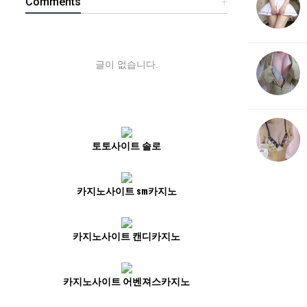
Comments
+
글이 없습니다.
토토사이트 솔로
카지노사이트 sm카지노
카지노사이트 캔디카지노
카지노사이트 어벤져스카지노