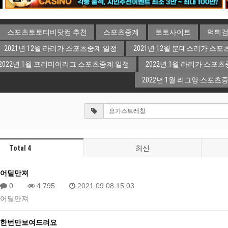
스포츠토토티비닷컴 추천
스포츠중계
토토사이트
먹튀
2021년 12월 라리가 스포츠중계 일정
2021년 12월 분데스리가 스
2022년 1월 프리미어리그 스포츠중계 일정
2022년 1월 라리가 스포
2022년 1월 리그앙 스포츠
Total 4
최신
어딜만져
0
4,795
2021.09.08 15:03
어딜만져
한번만보여드려요