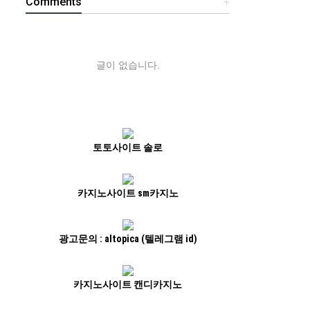
Comments
+
글이 없습니다.
토토사이트 솔로
카지노사이트 sm카지노
광고문의 : altopica (텔레그램 id)
카지노사이트 캔디카지노