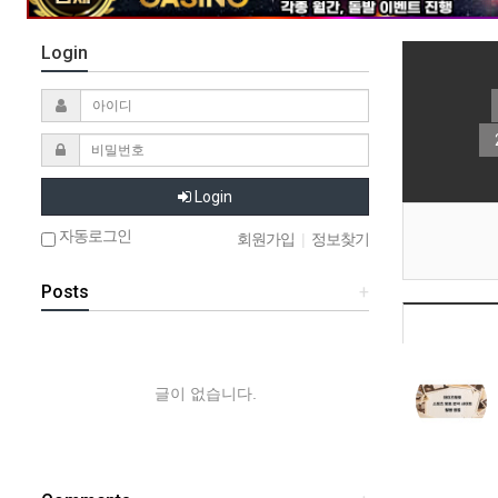
Login
Login
자동로그인
회원가입
|
정보찾기
Posts
+
글이 없습니다.