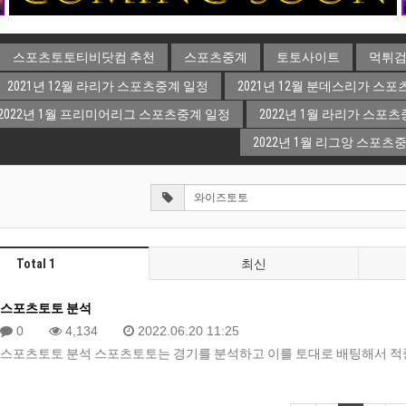
스포츠토토티비닷컴 추천
스포츠중계
토토사이트
먹튀
2021년 12월 라리가 스포츠중계 일정
2021년 12월 분데스리가 스
2022년 1월 프리미어리그 스포츠중계 일정
2022년 1월 라리가 스포
2022년 1월 리그앙 스포츠
Total 1
최신
스포츠토토 분석
0
4,134
2022.06.20 11:25
스포츠토토 분석 스포츠토토는 경기를 분석하고 이를 토대로 배팅해서 적중