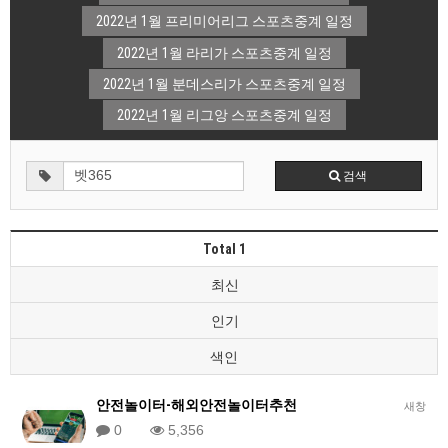
2022년 1월 프리미어리그 스포츠중계 일정
2022년 1월 라리가 스포츠중계 일정
2022년 1월 분데스리가 스포츠중계 일정
2022년 1월 리그앙 스포츠중계 일정
검색
Total 1
최신
인기
색인
안전놀이터-해외안전놀이터추천
새창
0
5,356