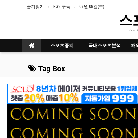
즐겨찾기
RSS 구독
08월 08일(토)
스
스포츠
스포츠중계
국내스포츠분석
해
Tag Box