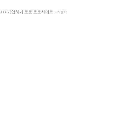
7777 가입하기 토토 토토사이트 …
더보기