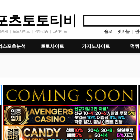
포츠토토티비
솔로
넷마블
윈
중계 ｜ 토토사이트 ｜ 먹튀검증 ｜ 19가이드
|
|
외스포츠분석
토토사이트
카지노사이트
먹튀