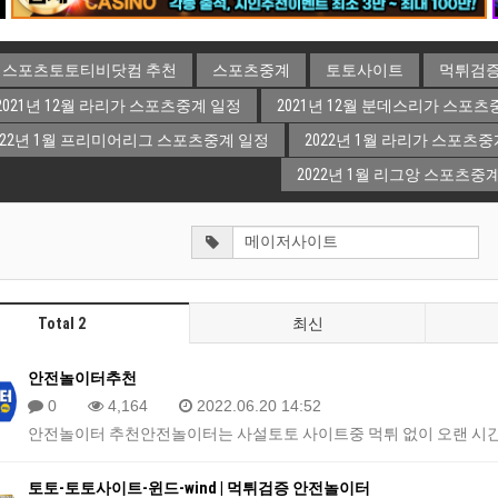
스포츠토토티비닷컴 추천
스포츠중계
토토사이트
먹튀검
2021년 12월 라리가 스포츠중계 일정
2021년 12월 분데스리가 스포츠
022년 1월 프리미어리그 스포츠중계 일정
2022년 1월 라리가 스포츠중
2022년 1월 리그앙 스포츠중
Total 2
최신
안전놀이터추천
0
4,164
2022.06.20 14:52
안전놀이터 추천안전놀이터는 사설토토 사이트중 먹튀 없이 오랜 시간
토토-토토사이트-윈드-wind | 먹튀검증 안전놀이터