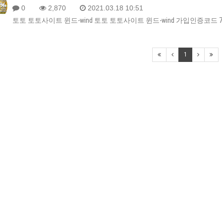
0
2,870
2021.03.18 10:51
토토 토토사이트 윈드-wind 토토 토토사이트 윈드-wind 가입인증코드 
1